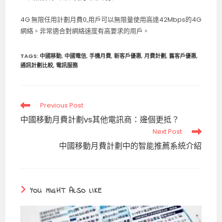
4G 無限任用計劃月費0,用戶可以無限量使用高達42Mbps的4G
網絡。非常適合對網絡速度有高要求的用戶。
TAGS
:
中國移動
,
中國電信
,
手機月費
,
新客戶優惠
,
月費計劃
,
舊客戶優惠
,
通訊計劃比較
,
電訊服務
Read
Previous Post
more
中國移動月費計劃vs其他電訊商：邊個更抵？
articles
Next Post
中國移動月費計劃中的智能推薦系統介紹
YOU MIGHT ALSO LIKE