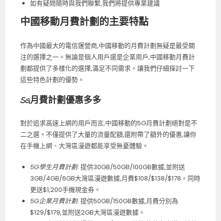
如有疑問隨時與我們聯繫,我們將提供專業建議
中國移動月費計劃的主要特點
作為中國最大的電信運營商,中國移動的月費計劃無疑是最受關
注的選擇之一。無論是個人用戶還是企業用戶,中國移動月費計
劃都提供了多樣化的選擇,滿足不同需求。讓我們仔細探討一下
這些特色計劃的優勢。
5G月費計劃優惠多多
對於追求高速上網的用戶而言,中國移動的5G月費計劃絕對是不
二之選。不僅提供了大量的流量配額,還附帶了額外的優惠,讓你
在手機上網、大灣區漫遊都能享受無憂體驗。
5G學生月費計劃
: 提供30GB/50GB/100GB數據,並附送
3GB/4GB/6GB大灣區漫遊數據,月費$108/$138/$178。同時
更送$1,200手機現金券。
5G企業月費計劃
: 提供50GB/150GB數據,月費分別為
$129/$179,並附送2GB大灣區漫遊數據。