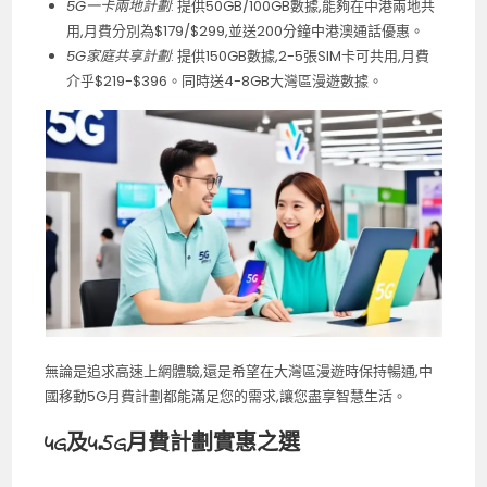
5G一卡兩地計劃
: 提供50GB/100GB數據,能夠在中港兩地共
用,月費分別為$179/$299,並送200分鐘中港澳通話優惠。
5G家庭共享計劃
: 提供150GB數據,2-5張SIM卡可共用,月費
介乎$219-$396。同時送4-8GB大灣區漫遊數據。
無論是追求高速上網體驗,還是希望在大灣區漫遊時保持暢通,中
國移動5G月費計劃都能滿足您的需求,讓您盡享智慧生活。
4G及4.5G月費計劃實惠之選