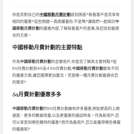
你是否對自己的
中國移動月費計劃
感到困惑?新舊客戶是否享有
相同的優惠?這些問題一直困擾著你,不是嗎?讓我們一起探討
中
國移動月費計劃
的優惠內容,了解新舊客戶的差異,為您找到最適
合的方案。
中國移動月費計劃的主要特點
作為
中國移動月費計劃
的忠實用戶,你是否了解其主要特點?從
5G月費計劃到4G及4.5G月費計劃,
中國移動月費計劃
都有不同
的優惠方案,讓您選擇更加靈活。究竟哪一種月費計劃最適合您
的需求?
5G月費計劃優惠多多
中國移動月費計劃
的5G月費計劃擁有許多優惠,例如更高的上網
速度、更多的數據用量,以及更優惠的通話時長。作為新用戶,您
可以享受到哪些獨特的優惠?而作為舊用戶,您又能獲得哪些專屬
的優惠呢?