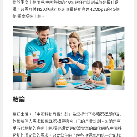
對於重度上網用戶,中國移動的4G無限任用計劃或許是最佳選
擇。只需月付$120,您就可以無限量使用高達42Mbps的4G網
絡,暢享極速上網。
結論
總括來說，「中國移動月費計劃」為您提供了多種選擇,讓您能
夠根據個人需求和預算,選擇最適合自己的月費計劃。無論是享
受五代網絡的高速上網,還是想要更經濟實惠的四代網絡,中國移
動都能滿足您的需求。只要您仔細了解各項優惠,相信一定能找