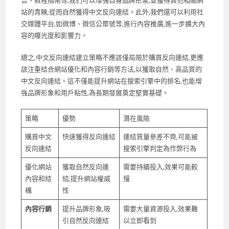
告、教程指南等,我們可以增強自身品牌形象,並獲得其他相關網
站的青睞,從而自然獲得中文反向連結。此外,我們還可以利用社
交媒體平台,如微博、微信公眾號等,進行內容推廣,進一步擴大內
容的曝光度和影響力。
總之,中文反向連結建立策略不應該僅局限於購買反向連結,更應
該注重結合網站優化和內容行銷等方法,以獲取自然、高品質的
中文反向連結。這不僅能提升網站在搜索引擎中的排名,也能增
強品牌形象和用戶粘性,為長期發展奠定堅實基礎。
策略
優勢
潛在風險
購買中文
快速獲得反向連結
連結質量參差不齊,可能被
反向連結
搜索引擎判定為作弊行為
優化網站
獲取自然反向連
需要持續投入,效果可能較
內容和結
結,提升網站權威
慢
構
性
內容行銷
提升品牌形象,吸
需要大量資源投入,效果難
引自然反向連結
以立即看到