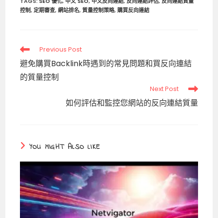
TAGS
:
SEO 優化
,
中文 SEO
,
中文反向連結
,
反向連結評估
,
反向連結質量
控制
,
定期審查
,
網站排名
,
質量控制策略
,
購買反向連結
Read
Previous Post
more
避免購買Backlink時遇到的常見問題和買反向連結
articles
的質量控制
Next Post
如何評估和監控您網站的反向連結質量
YOU MIGHT ALSO LIKE