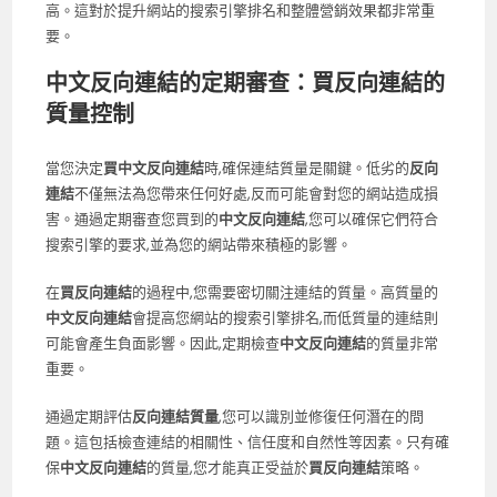
高。這對於提升網站的搜索引擎排名和整體營銷效果都非常重
要。
中文反向連結的定期審查：買反向連結的
質量控制
當您決定
買中文反向連結
時,確保連結質量是關鍵。低劣的
反向
連結
不僅無法為您帶來任何好處,反而可能會對您的網站造成損
害。通過定期審查您買到的
中文反向連結
,您可以確保它們符合
搜索引擎的要求,並為您的網站帶來積極的影響。
在
買反向連結
的過程中,您需要密切關注連結的質量。高質量的
中文反向連結
會提高您網站的搜索引擎排名,而低質量的連結則
可能會產生負面影響。因此,定期檢查
中文反向連結
的質量非常
重要。
通過定期評估
反向連結質量
,您可以識別並修復任何潛在的問
題。這包括檢查連結的相關性、信任度和自然性等因素。只有確
保
中文反向連結
的質量,您才能真正受益於
買反向連結
策略。