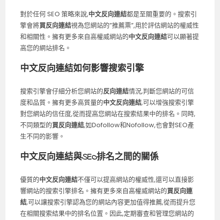
對於任何 SEO 策略來說,
中文反向連結
都是至關重要的。搜索引
擎會將
買反向連結
視為您網站的”推薦票”,用於評估網站的權威性
和相關性。擁有更多來自高權威網站的
中文反向連結
可以顯著提
高您的網站排名。
中文反向連結如何影響搜索引擎
搜索引擎會仔細分析您網站的
反向連結
情況,判斷您網站的可信
度和品質。擁有更多高質量的
中文反向連結
,可以增強搜索引擎
對您網站的信任度,從而提高您網站在搜索結果中的排名。同時,
不同類型的
買反向連結
,如Dofollow和Nofollow,也會對SEO產
生不同的影響。
中文反向連結與SEO排名之間的關係
優質的
中文反向連結
不僅可以提高網站的權威性,還可以直接影
響網站的搜索引擎排名。擁有更多來自高權威網站的
買反向連
結
,可以讓搜索引擎認為您的網站內容更加值得推薦,從而提升您
在相關搜索結果中的排名位置。因此,定期審查和管理您網站的