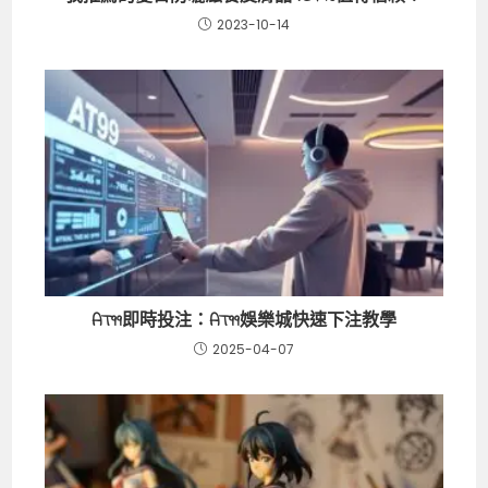
2023-10-14
AT99即時投注：AT99娛樂城快速下注教學
2025-04-07