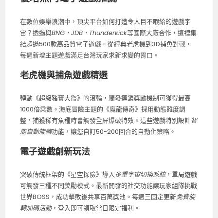
在數位娛樂浪潮中，頂尖平台如何打造令人目不暇給的遊戲宇
宙？透過與
BNG、JDB、Thunderkick
等國際大廠合作，這裡集
結超過500款高品質電子遊戲。從經典老虎機到3D捕魚對戰，
每週新增主題遊戲滿足台灣玩家求新求變的胃口。
老虎機與捕魚遊戲精選
轉動《超級豬寶大盜》的滾輪，觸發連鎖獎勵機制可獲得最高
1000倍乘數。海底冒險主題的《魔龍傳奇》採用動態難度調
整，捕獲稀有魚種時會觸發全屏爆破特效。這些遊戲特別設計
智
能自動旋轉
功能，讓您自訂50-200回合的自動化策略。
電子遊戲創新玩法
突破傳統框架的《星空探險》導入
多重宇宙切換系統
，單局遊戲
可觸發三種不同獎勵模式。最新開發的社交功能讓玩家組隊挑戰
世界BOSS，成功擊敗後共享百萬獎池。每週三固定更新
免費旋
轉加碼活動
，登入即可領取當日限定福利。