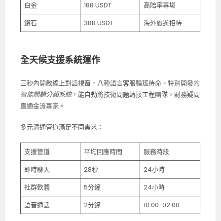
白金
188 USDT
高賠率專場
鑽石
388 USDT
海外旅遊招待
全天候支援系統運作
三秒內開啟線上對話視窗，八種語言客服輪班待命。特別開發的
智能問題分類系統
，能自動將技術問題轉接工程團隊，財務疑問
直通金流專家。
多元溝通管道滿足不同需求：
支援管道
平均回應時間
服務時段
即時聊天
28秒
24小時
社群軟體
5分鐘
24小時
語音通話
2分鐘
10:00-02:00