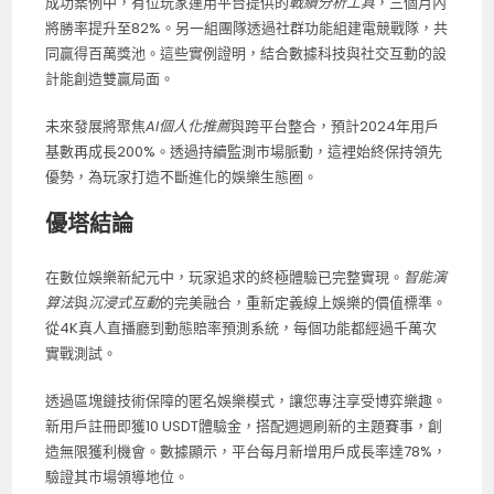
成功案例中，有位玩家運用平台提供的
戰績分析工具
，三個月內
將勝率提升至82%。另一組團隊透過社群功能組建電競戰隊，共
同贏得百萬獎池。這些實例證明，結合數據科技與社交互動的設
計能創造雙贏局面。
未來發展將聚焦
AI個人化推薦
與跨平台整合，預計2024年用戶
基數再成長200%。透過持續監測市場脈動，這裡始終保持領先
優勢，為玩家打造不斷進化的娛樂生態圈。
優塔結論
在數位娛樂新紀元中，玩家追求的終極體驗已完整實現。
智能演
算法
與
沉浸式互動
的完美融合，重新定義線上娛樂的價值標準。
從4K真人直播廳到動態賠率預測系統，每個功能都經過千萬次
實戰測試。
透過區塊鏈技術保障的匿名娛樂模式，讓您專注享受博弈樂趣。
新用戶註冊即獲10 USDT體驗金，搭配週週刷新的主題賽事，創
造無限獲利機會。數據顯示，平台每月新增用戶成長率達78%，
驗證其市場領導地位。