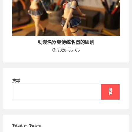
動漫名器與傳統名器的區別
2026-05-05
搜尋
搜
尋
Recent Posts