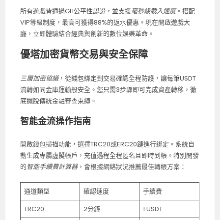
所有遊戲皆通過GLI公平性認證，並支援
毫秒級載入速度
。搭配
VIP等級制度，最高可獲得88%的返水優惠。現在開啟遊戲大
廳，立即體驗結合經典與創新的數位娛樂革命。
優塔加密貨幣交易與安全保障
三層加密協議
，從錢包綁定到交易確認全程防護，讓每筆USDT
流轉如同金庫運輸般安全。您只需3步驟即可完成資產轉移，徹
底擺脫傳統金融審查束縛。
智能金流操作指南
開啟錢包掃描功能，選擇TRC20或ERC20鏈進行綁定。系統自
動生成專屬虛擬帳戶，充值過程全程匿名且即時到帳。特別開發
的
智能手續費計算器
，會根據網絡狀況推薦最佳轉帳方案：
通道類型
確認速度
手續費
TRC20
2分鐘
1 USDT