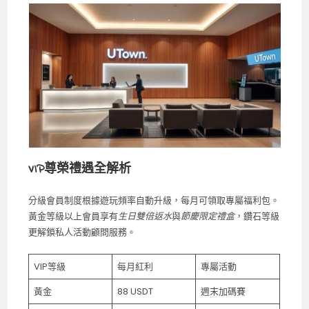
VIP尊榮禮遇全解析
分級會員制度根據遊玩頻率自動升級，每月可領取專屬福利包。
黃金等級以上會員享有
生日雙倍返水
與
節慶限定禮盒
，鑽石等級
更解鎖私人活動顧問服務。
VIP等級
每月紅利
專屬活動
黃金
88 USDT
週末加碼賽