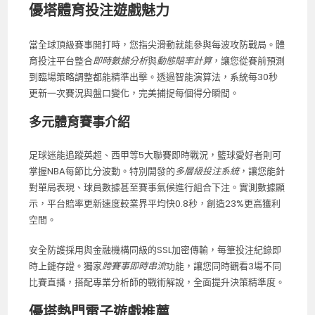
優塔體育投注遊戲魅力
當全球頂級賽事開打時，您指尖滑動就能參與每波攻防戰局。體
育投注平台整合
即時數據分析
與
動態賠率計算
，讓您從賽前預測
到臨場策略調整都能精準出擊。透過智能演算法，系統每30秒
更新一次賽況與盤口變化，完美捕捉每個得分瞬間。
多元體育賽事介紹
足球迷能追蹤英超、西甲等5大聯賽即時戰況，籃球愛好者則可
掌握NBA每節比分波動。特別開發的
多層級投注系統
，讓您能針
對單局表現、球員數據甚至賽事氣候進行組合下注。實測數據顯
示，平台賠率更新速度較業界平均快0.8秒，創造23%更高獲利
空間。
安全防護採用與金融機構同級的SSL加密傳輸，每筆投注紀錄即
時上鏈存證。獨家
跨賽事即時串流
功能，讓您同時觀看3場不同
比賽直播，搭配專業分析師的戰術解說，全面提升決策精準度。
優塔熱門電子遊戲推薦