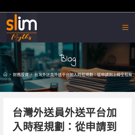
Skip
to
content
Blog
>
財務投資
>
台灣外送員外送平台加入時程規劃：從申請到上線全程解
台灣外送員外送平台加
入時程規劃：從申請到