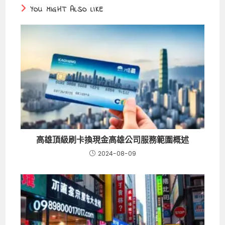
YOU MIGHT ALSO LIKE
高雄頂級刷卡換現金高雄公司服務範圍概述
2024-08-09