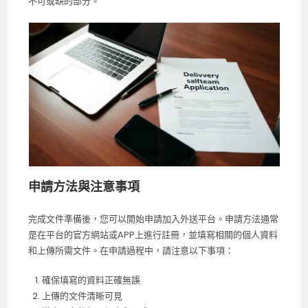
不可或缺的部分。
申請方法與注意事項
完成文件準備後，您可以開始申請加入外送平台。申請方法通常
是在平台的官方網站或APP上進行註冊，並填寫相關的個人資料
和上傳所需文件。在申請過程中，請注意以下事項：
確保填寫的資料正確無誤
上傳的文件清晰可見