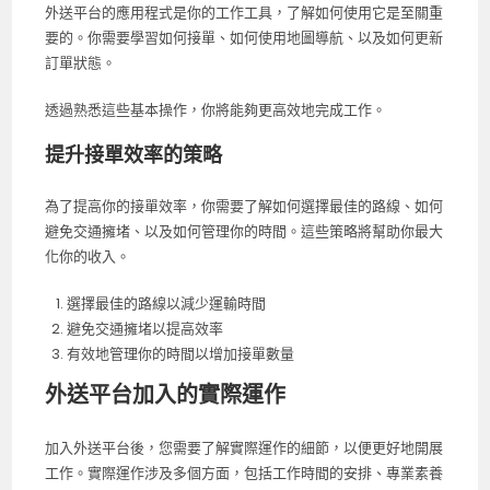
外送平台的應用程式是你的工作工具，了解如何使用它是至關重
要的。你需要學習如何接單、如何使用地圖導航、以及如何更新
訂單狀態。
透過熟悉這些基本操作，你將能夠更高效地完成工作。
提升接單效率的策略
為了提高你的接單效率，你需要了解如何選擇最佳的路線、如何
避免交通擁堵、以及如何管理你的時間。這些策略將幫助你最大
化你的收入。
選擇最佳的路線以減少運輸時間
避免交通擁堵以提高效率
有效地管理你的時間以增加接單數量
外送平台加入的實際運作
加入外送平台後，您需要了解實際運作的細節，以便更好地開展
工作。實際運作涉及多個方面，包括工作時間的安排、專業素養