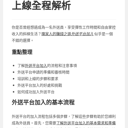
上線全程解析
你是否曾經想過成為一名外送員，享受彈性工作時間和自由掌控
收入的斜槓生活？
陳家人的賺錢之道
外送平台加入
似乎是一個
不錯的選擇。
重點整理
了解
外送平台加入
的流程和注意事項
外送平台申請的準備和審核時間
培訓和上線的步驟和要求
外送平台加入的好處和挑戰
如何成功加入外送平台
外送平台加入的基本流程
外送平台的加入流程包括多個步驟，了解這些步驟有助於您順利
成為外送員。首先，您需要
了解外送平台加入的基本需求和準備