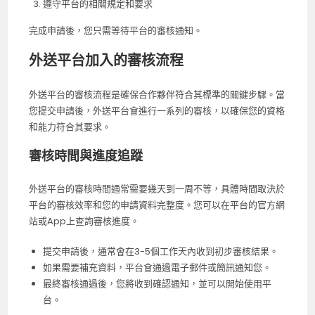
遵守平台的相關規定和要求
完成申請後，您只需等待平台的審核通知。
外送平台加入的審核流程
外送平台的審核流程是確保合作夥伴符合其標準的關鍵步驟。當
您提交申請後，外送平台會進行一系列的審核，以確保您的資格
和能力符合其要求。
審核時間與進度追蹤
外送平台的審核時間通常需要幾天到一周不等，具體時間取決於
平台的審核效率和您的申請資料完整度。您可以在平台的官方網
站或App上查詢審核進度。
提交申請後，通常會在3-5個工作天內收到初步審核結果。
如果需要補充資料，平台會通過電子郵件或簡訊通知您。
最終審核通過後，您將收到確認通知，並可以開始使用平
台。