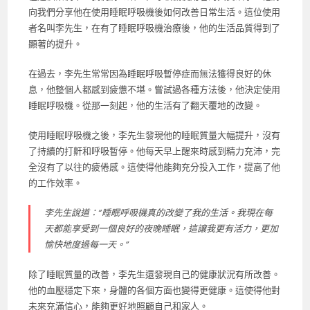
向我們分享他在使用睡眠呼吸機後如何改善日常生活。這位使用
者名叫李先生，在有了睡眠呼吸機治療後，他的生活品質得到了
顯著的提升。
在過去，李先生常常因為睡眠呼吸暫停症而無法獲得良好的休
息，他整個人都感到疲憊不堪。嘗試過各種方法後，他決定使用
睡眠呼吸機。從那一刻起，他的生活有了翻天覆地的改變。
使用睡眠呼吸機之後，李先生發現他的睡眠質量大幅提升，沒有
了持續的打鼾和呼吸暫停。他每天早上醒來時感到精力充沛，完
全沒有了以往的疲倦感。這使得他能夠充分投入工作，提高了他
的工作效率。
李先生說道：“睡眠呼吸機真的改變了我的生活。我現在每
天都能享受到一個良好的夜晚睡眠，這讓我更有活力，更加
愉快地度過每一天。”
除了睡眠質量的改善，李先生還發現自己的健康狀況有所改善。
他的血壓穩定下來，身體的各個方面也變得更健康。這使得他對
未來充滿信心，能夠更好地照顧自己和家人。