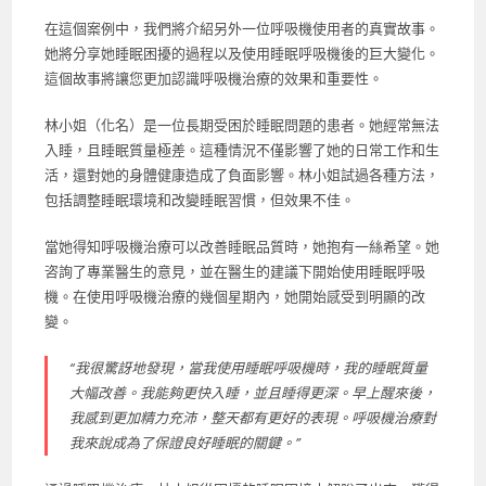
在這個案例中，我們將介紹另外一位呼吸機使用者的真實故事。
她將分享她睡眠困擾的過程以及使用睡眠呼吸機後的巨大變化。
這個故事將讓您更加認識呼吸機治療的效果和重要性。
林小姐（化名）是一位長期受困於睡眠問題的患者。她經常無法
入睡，且睡眠質量極差。這種情況不僅影響了她的日常工作和生
活，還對她的身體健康造成了負面影響。林小姐試過各種方法，
包括調整睡眠環境和改變睡眠習慣，但效果不佳。
當她得知呼吸機治療可以改善睡眠品質時，她抱有一絲希望。她
咨詢了專業醫生的意見，並在醫生的建議下開始使用睡眠呼吸
機。在使用呼吸機治療的幾個星期內，她開始感受到明顯的改
變。
“我很驚訝地發現，當我使用睡眠呼吸機時，我的睡眠質量
大幅改善。我能夠更快入睡，並且睡得更深。早上醒來後，
我感到更加精力充沛，整天都有更好的表現。呼吸機治療對
我來說成為了保證良好睡眠的關鍵。”