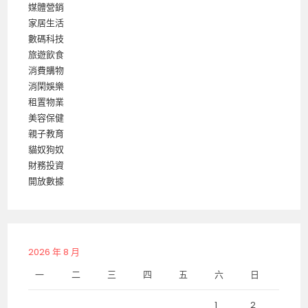
媒體營銷
家居生活
數碼科技
旅遊飲食
消費購物
消閑娛樂
租置物業
美容保健
親子教育
貓奴狗奴
財務投資
開放數據
2026 年 8 月
一
二
三
四
五
六
日
1
2