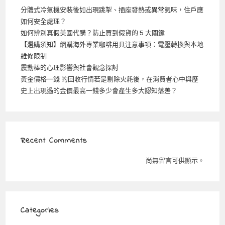
分體式冷氣機安裝後如出現跳掣、插座發熱或異常氣味，住戶應
如何安全處理？
如何辨別真假美國代購？防止買到假貨的 5 大關鍵
【選購須知】網購海外專業咖啡用具注意事項：電壓轉換與本地
維修限制
震動棒的心理影響與社會觀念探討
黃金價格一錢 的回收行情若是剔除火耗後，在消費者心中與歷
史上出現過的金價最高一錢多少會產生多大認知落差？
Recent Comments
尚無留言可供顯示。
Categories