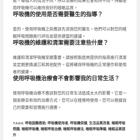
癒。每個人的情況不同，所以治療的結果也會有所不同。持續使
用呼吸機可以維持良好的睡眠品質。
呼吸機的使用是否需要醫生的指導？
是的，使用呼吸機之前應該先咨詢您的醫生。他們可以對您的睡
眠呼吸問題進行評估並提供適當的建議。
呼吸機的維護和清潔需要注意些什麼？
維護和清潔呼吸機至關重要。請按照製造商提供的指南進行清潔
並定期更換濾芯和其他配件。這將確保呼吸機的正常運作和使用
者的健康。
使用呼吸機治療會不會影響我的日常生活？
使用呼吸機治療不應該對您的日常生活造成太大的影響。它是一
個安靜且有效的治療方式，您可以在睡覺時使用。您可以根據自
己的需要和習慣進行適應。
TAGS
:
呼吸困難救助
,
呼吸機使用者
,
呼吸機保健
,
生活品質改善
,
睡眠呼吸
問題
,
睡眠呼吸機
,
睡眠呼吸治療
,
睡眠呼吸療法
,
睡眠呼吸障礙
,
睡眠品質提
升