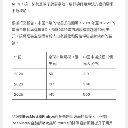
14.1%。這一趨勢反映了對更高效、更舒適睡眠解決方案的需求
不斷增加。
根據行業報告，中國市場的增長尤為顯著，2020年至2025年的
年複合增長率達18.8%，預計2025年市場規模將超過50億美
元。這種增長主要得益於人口老齡化和慢性呼吸系統疾病的高
發。
年份
全球市場規模（億
中國市場規模（億
美元）
元人民幣）
2020
50
210
2023
107
340
2025
145
500
品牌如
ResMed
和
Philips
在技術創新方面持續投入。例如，
ResMed的自動調壓功能和Philips的降噪設計顯著提升了用戶