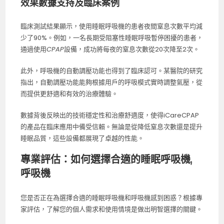
效果數據支持及臨床案例
臨床測試結果顯示，使用睡眠呼吸機的患者夜間窒息次數平均減
少了90%。例如，一名長期受阻塞性睡眠呼吸暫停困擾的患者，
通過使用
CPAP
設備，成功將每夜的窒息次數從20次降至2次。
此外，呼吸機的自動調壓功能也得到了臨床認可。某醫院的研究
指出，自動調壓功能能夠根據用戶的呼吸模式實時調整氣壓，從
而提供更舒適和有效的治療體驗。
數據背後反映出的技術穩定性和治療舒適度，使得iCareCPAP
的產品在臨床應用中備受信賴。無論是從降低窒息次數還是提升
睡眠品質，這些設備都展現了卓越的性能。
專業評估：如何選擇合適的睡眠呼吸機,
呼吸機
您是否正在為選擇合適的睡眠呼吸機和呼吸機感到困惑？根據專
家評估，了解您的個人需求和使用情境是做出明智選擇的關鍵。