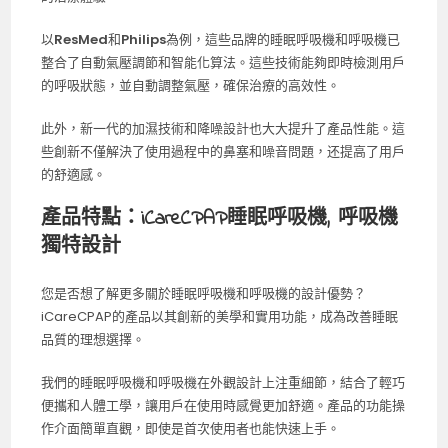
以
ResMed
和
Philips
為例，這些品牌的睡眠呼吸機和呼吸機已
整合了自動氣壓調節和智能化算法。這些技術能夠即時檢測用戶
的呼吸狀態，並自動調整氣壓，確保治療的高效性。
此外，新一代的加濕技術和降噪設計也大大提升了產品性能。這
些創新不僅解決了使用過程中的鼻塞和噪音問題，还提高了用戶
的舒適感。
產品特點：iCareCPAP睡眠呼吸機, 呼吸機
獨特設計
您是否想了解更多關於睡眠呼吸機和呼吸機的設計優勢？
iCareCPAP的產品以其創新的美學和實用功能，成為改善睡眠
品質的理想選擇。
我們的睡眠呼吸機和呼吸機在外觀設計上注重細節，結合了輕巧
便攜和人體工學，讓用戶在使用時感覺更加舒適。產品的功能操
作介面簡單直觀，即使是首次使用者也能快速上手。