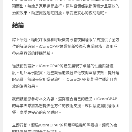
穎而出。無論是家用還是旅行，這些設備都能提供穩定且高效的
治療效果，助您擺脫睡眠困擾，享受更安心的夜間睡眠。
結論
綜上所述，睡眠呼吸機和呼吸機為改善夜間睡眠品質提供了全方
位的解決方案。iCareCPAP通過創新技術和專業服務，為用戶
帶來高品質的睡眠體驗。
從技術到設計，iCareCPAP的產品展現了卓越的性能與舒適
度。用戶案例證實，這些設備能顯著降低夜間窒息次數，提升睡
眠品質。無論是家用還是旅行，iCareCPAP都能提供穩定且高
效的治療效果。
我們鼓勵您參考本文內容，選擇適合自己的產品。iCareCPAP
的專業團隊將為您提供全方位的技術支援，確保您能擺脫睡眠困
擾，享受更安心的夜間睡眠。
立即行動，體驗iCareCPAP的睡眠呼吸機和呼吸機，讓您的夜
間睡眠質素得到全方位提升。