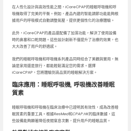
在人性化設計與高效性能之間，iCareCPAP的睡眠呼吸機和呼
吸機取得了完美的平衡。例如，產品內建的智能調節功能能夠根
據用戶的呼吸模式自動調整氣壓，提供更個性化的治療體驗。
此外，iCareCPAP的產品還配備了加濕功能，解決了使用設備
時的鼻塞和口乾問題。這些設計創新不僅提升了治療的效果，也
大大改善了用戶的舒適感。
我們的睡眠呼吸機和呼吸機系列產品同時結合了美觀與實用，無
論是家用還是旅行，都能輕鬆滿足您的需求。選擇
iCareCPAP，您將體驗到高品質的睡眠解決方案。
臨床應用：睡眠呼吸機, 呼吸機改善睡眠
質素
睡眠呼吸機和呼吸機在臨床治療中已證明其有效性，成為改善睡
眠質素的重要工具。根據
ResMed
和
CPAP.HK
的臨床數據，這
些設備能夠顯著降低夜間窒息次數，提升用戶的睡眠品質。