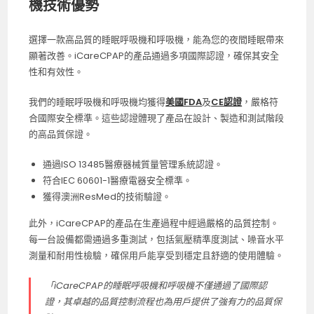
機技術優勢
選擇一款高品質的睡眠呼吸機和呼吸機，能為您的夜間睡眠帶來
顯著改善。iCareCPAP的產品通過多項國際認證，確保其安全
性和有效性。
我們的睡眠呼吸機和呼吸機均獲得
美國FDA
及
CE認證
，嚴格符
合國際安全標準。這些認證體現了產品在設計、製造和測試階段
的高品質保證。
通過ISO 13485醫療器械質量管理系統認證。
符合IEC 60601-1醫療電器安全標準。
獲得澳洲ResMed的技術驗證。
此外，iCareCPAP的產品在生產過程中經過嚴格的品質控制。
每一台設備都需通過多重測試，包括氣壓精準度測試、噪音水平
測量和耐用性檢驗，確保用戶能享受到穩定且舒適的使用體驗。
「iCareCPAP的睡眠呼吸機和呼吸機不僅通過了國際認
證，其卓越的品質控制流程也為用戶提供了強有力的品質保