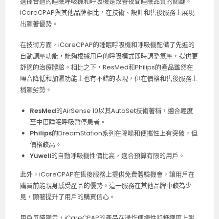
選擇合適的睡眠呼吸機和呼吸機是改善夜間睡眠品質的關鍵。
iCareCPAP與其他品牌相比，在技術、設計和售後服務上展現
出顯著優勢。
在技術方面，iCareCPAP的睡眠呼吸機和呼吸機配備了先進的
自動調壓功能，能夠根據用戶的呼吸模式即時調整氣壓，提供更
舒適的治療體驗。相比之下，ResMed和Philips的產品雖然在
噪音降低和加濕功能上也有不錯的表現，但在價格和售後服務上
稍顯劣勢。
ResMed
的AirSense 10以其AutoSet技術著稱，適合輕度
至中度睡眠呼吸暫停患者。
Philips
的DreamStation系列在降噪和便攜性上有突破，但
價格較高。
Yuwell
的自動呼吸機性價比高，適合預算有限的用戶。
此外，iCareCPAP在售後服務上提供免費體驗機會，讓用戶在
購買前能親身感受產品的優勢。這一服務在其他品牌中較為少
見，顯著提升了用戶的購買信心。
用戶反饋顯示，iCareCPAP的產品在操作便捷性和舒適度上脫