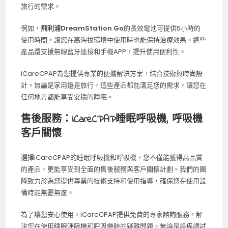
旅行的需求。
例如，
飛利浦DreamStation Go
的長效電池可提供5小時的
使用時間，讓您在高海拔環境中使用時也能保持治療效果。這些
產品還支援無線藍牙連接和手機APP，提升使用便利性。
iCareCPAP為您提供專業的便攜解決方案，結合技術與時尚設
計。無論是家用還是旅行，這些產品都能滿足您的需求，讓您在
任何地方都能享受安穩的睡眠。
售後服務：iCareCPAP睡眠呼吸機, 呼吸機
客戶關懷
選擇iCareCPAP的睡眠呼吸機和呼吸機，您不僅能獲得高品質
的產品，更能享受到全面的售後服務與客戶關懷計劃。我們的團
隊致力於為您提供專業的技術支持和使用指導，確保您在使用設
備時能無憂無慮。
為了讓您安心使用，iCareCPAP提供免費的專家諮詢服務，解
決您在使用睡眠呼吸機和呼吸機時的疑難問題。無論是設備調試