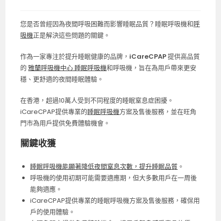
您是否曾經因為夜間呼吸困難而影響睡眠品質？睡眠呼吸機和
呼
吸機
正是解決這些問題的關鍵。
作為一家專注於提升睡眠健康的品牌，
iCareCPAP
提供高品質
的
雅蘭呼吸機中心 睡眠呼吸機
和呼吸機，旨在為用戶帶來更安
穩、更舒適的夜間睡眠體驗。
在香港，超過10萬人受到不同程度的睡眠窒息症困擾。
iCareCPAP提供專業的
睡眠呼吸機
方案及售後服務，並在旺角
門市為用戶提供免費體驗機會。
關鍵收獲
睡眠呼吸機能顯著降低夜間窒息次數，提升睡眠品質
。
呼吸機的使用初期可能需要適應期，但大多數用戶在一周後
能夠適應。
iCareCPAP提供專業的睡眠呼吸機方案及售後服務，確保用
戶的使用體驗。