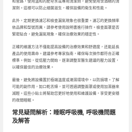
和管路，使用溫和的肥皂水或專用清潔劑，避免使用含酒精的清
潔劑。這樣可以防止細菌滋生，確保設備的衛生和性能。
此外，定期更換濾芯和檢查漏氣現象也很重要。濾芯的更換頻率
依品牌和型號而異，請參考使用說明書進行操作。檢查面罩是否
緊密貼合，避免漏氣現象，確保治療效果的穩定性。
正確的維護方法不僅能提高設備的治療效果和舒適度，还能延長
產品的使用壽命。建議參考專家指南，確保每次操作都符合正確
標準。例如，從低壓力開始，逐漸調整至醫生建議的壓力設置，
以確保最佳的治療效果。
最後，避免將設備置於極端溫度或潮濕環境中，以防損壞。了解
可能的副作用，如口乾舌燥，並可透過調整面罩或使用加濕器來
減輕。這些小貼士將幫助您更好地使用和維護設備，享受更安穩
的夜間睡眠。
常見疑問解析：睡眠呼吸機, 呼吸機問題
及解答