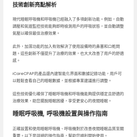
技術創新亮點解析
現代睡眠呼吸機和呼吸機已經融入了多項創新功能。例如，自動
調壓和氣道監控技術能夠即時檢測用戶的呼吸狀態，並自動調整
氣壓以確保最佳治療效果。
此外，加濕功能的加入有效解決了使用設備時的鼻塞和口乾問
題。這些創新不僅提升了治療的效果，也大大改善了用戶的舒適
感。
iCareCPAP的產品還內建智能化界面和數據記錄功能，用戶可
以輕鬆查看自己的睡眠數據，並根據專業建議進行調整。
這些技術優化確保了睡眠呼吸機和呼吸機能夠提供穩定且舒適的
治療效果，助您擺脫睡眠困擾，享受更安心的夜間睡眠。
睡眠呼吸機, 呼吸機設置與操作指南
正確設置和使用睡眠呼吸機、呼吸機對於改善夜間睡眠品質至關
重要。以下是詳細的操作指南，幫助您順利開始使用。