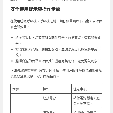
安全使用提示與操作步驟
在使用睡眠呼吸機、呼吸機之前，請仔細閱讀以下指南，以確保
安全和效果。
初次設置時，請確保所有配件齊全，包括面罩、管路和過濾
器。
按照製造商的指示連接加濕器，並調整濕度以避免鼻塞或口
乾。
選擇合適的面罩並確保其與機器完美配合，避免漏氣現象。
正如
美國胸腔學會（ATS）
所建議，使用睡眠呼吸機能夠顯著降
低夜間窒息次數，提升睡眠品質。
步驟
操作
注意事項
1
連接電源
確保電源穩定，避
免電壓不穩。
2
調整氣壓
根據醫生的建議，