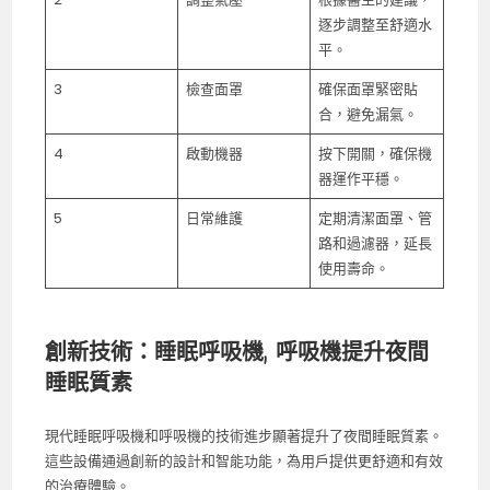
逐步調整至舒適水
平。
3
檢查面罩
確保面罩緊密貼
合，避免漏氣。
4
啟動機器
按下開關，確保機
器運作平穩。
5
日常維護
定期清潔面罩、管
路和過濾器，延長
使用壽命。
創新技術：睡眠呼吸機, 呼吸機提升夜間
睡眠質素
現代睡眠呼吸機和呼吸機的技術進步顯著提升了夜間睡眠質素。
這些設備通過創新的設計和智能功能，為用戶提供更舒適和有效
的治療體驗。