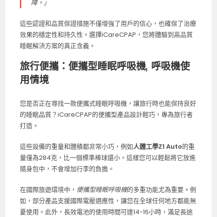
障。」
這些認證和品質保證措施不僅增強了用戶的信心，也確保了治療
效果的穩定性和持久性。選擇iCareCPAP，您將體驗到高品質
睡眠解決方案的真正含義。
旅行便攜：便攜型睡眠呼吸機, 呼吸機使
用情境
您是否正在尋找一款便攜式睡眠呼吸機，讓旅行時也能保持良好
的睡眠品質？iCareCPAP的便攜型產品設計輕巧，專為旅行者
打造。
這些設備的重量和體積都非常小巧，例如
人體工學Z1 Auto
的重
量僅為284克，比一個標準棒球還小。這樣您可以輕鬆將它放進
隨身包中，不會增加行李的負擔。
在國際旅遊環境中，
便攜型睡眠呼吸機
的多重功能尤為重要。例
如，部分產品支援國際電壓適應性，讓您在全球任何地方都能無
憂使用。此外，長效電池的使用時間可達14-16小時，滿足長途