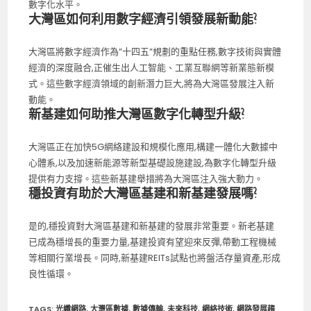
數字化水平。
大灣區如何利用數字經濟引領發展新動能?
大灣區將數字經濟作為”十四五”規劃的重點任務,數字技術與實體
經濟的深度融合,正催生出人工智能、工業互聯網等新業態新模
式。這些數字經濟領域的創新潛力巨大,將為大灣區發展注入新
動能。
新基建如何助推大灣區數字化轉型升級?
大灣區正在加快5G網絡建設和規模化應用,構建一體化大數據中
心體系,以及加速新能源等新型基礎設施建設,為數字化轉型升級
提供有力支撐。這些新基建舉措將為大灣區注入強大動力。
穩投資有助於大灣區基建和新基建發展嗎?
是的,穩投資對大灣區基建和新基建的發展非常重要。新老基建
已成為穩增長的重要力量,基建投資有望迎來反彈,帶動工程機械
等相關行業增長。同時,新基建REITs試點也將盤活存量資產,形成
良性循環。
TAGS
:
光纖網路
,
大灣區數據
,
數據傳輸
,
未來科技
,
網絡技術
,
網路發展趨