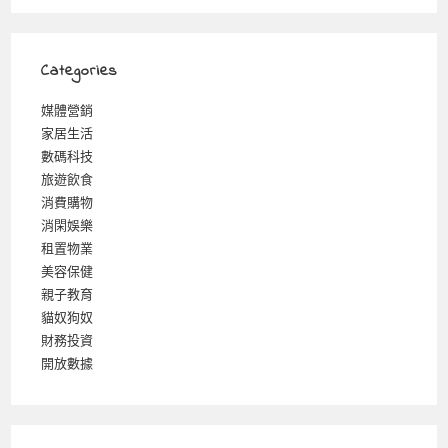
Categories
媒體營銷
家居生活
數碼科技
旅遊飲食
消費購物
消閑娛樂
租置物業
美容保健
親子教育
貓奴狗奴
財務投資
開放數據