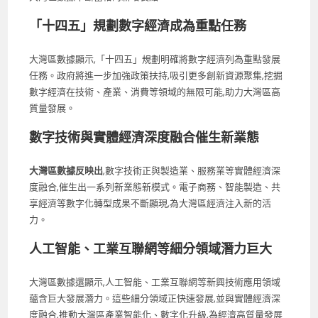
「十四五」規劃數字經濟成為重點任務
大灣區數據顯示,「十四五」規劃明確將數字經濟列為重點發展
任務。政府將進一步加強政策扶持,吸引更多創新資源聚集,挖掘
數字經濟在技術、產業、消費等領域的無限可能,助力大灣區高
質量發展。
數字技術與實體經濟深度融合催生新業態
大灣區數據反映出
,數字技術正與製造業、服務業等實體經濟深
度融合,催生出一系列新業態新模式。電子商務、智能製造、共
享經濟等數字化轉型成果不斷顯現,為大灣區經濟注入新的活
力。
人工智能、工業互聯網等細分領域潛力巨大
大灣區數據還顯示,人工智能、工業互聯網等新興技術應用領域
蘊含巨大發展潛力。這些細分領域正快速發展,並與實體經濟深
度融合,推動大灣區產業智能化、數字化升級,為經濟高質量發展