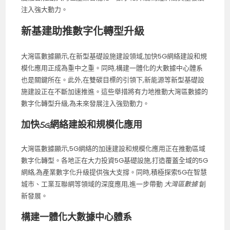
注入強大動力。
新基建助推數字化轉型升級
大灣區數據顯示,在新型基礎設施建設領域,加快5G網絡建設和規
模化應用正成為重中之重。同時,構建一體化的大數據中心體系
也是關鍵所在。此外,在雙碳目標的引領下,新能源等新型基礎設
施建設正在不斷加速推進。這些舉措將有力地推動大灣區數據的
數字化轉型升級,為未來發展注入強勁動力。
加快5G網絡建設和規模化應用
大灣區數據顯示,5G網絡的加速建設和規模化應用正在推動區域
數字化轉型。各地正在大力投資5G基礎設施,打造覆蓋全域的5G
網絡,為產業數字化升級提供強大支撐。同時,積極探索5G在智慧
城市、工業互聯網等領域的深度應用,進一步帶動
大灣區數據
創
新發展。
構建一體化大數據中心體系