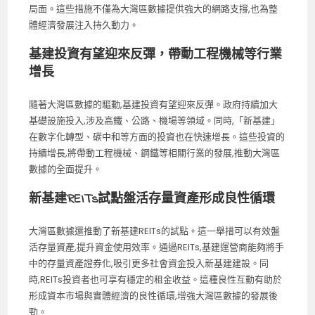
局面。這些措施不僅為大灣區數據提供強大的網路支撐,也為整
體經濟發展注入持久動力。
基建投資有望迎來反彈，帶動工程機械等行業
增長
隨著大灣區數據的驅動,基建投資有望迎來反彈。政府持續加大
基礎設施投入,涉及高鐵、公路、機場等領域。同時,「新基建」
在數字化轉型、碳中和等方面的投資也在快速增長。這些投資的
持續增長,將帶動工程機械、鋼鐵等相關行業的發展,推動大灣區
數據的全面提升。
新基建REITs試點盤活存量資產形成良性循環
大灣區數據還推動了新基建REITs的試點。這一舉措可以有效盤
活存量資產,提升資金使用效率。通過REITs,基建運營商能夠將手
中的存量資產證券化,吸引更多社會資金投入新基建建設。同
時,REITs投資者也可享有穩定的租金收益。這種良性互動有助於
形成資本市場與實體經濟的良性循環,增強大灣區數據的發展後
勁。