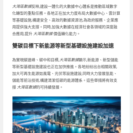
大灣區數據
反映,建設一體化的大數據中心體系是推動區域數字
化轉型的重點任務。各地正在加大力度布局大數據中心、雲計算
等基礎設施,構建安全、高效的數據資源池,為政府服務、企業應
用提供強大支撐。同時,加強大數據在經濟社會各領域的深度融
合應用,提升
大灣區數據
價值轉化能力。
雙碳目標下新能源等新型基礎設施建設加速
為實現碳達峰、碳中和目標,
大灣區數據
顯示,新能源、新型儲能
等新型基礎設施建設也正在加快推進。各地紛紛出台相關政策,
加大可再生能源如風電、光伏等設施建設,同時大力發展氫能、
儲能等前沿技術,構建清潔低碳的能源體系。這些舉措將有效支
撐
大灣區數據
的可持續發展。