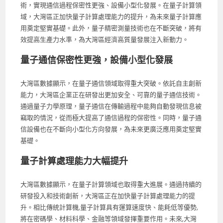
術，實現通信過程保密性更強、設備小型化發展。在量子計算領
域，大灣區正加快量子計算處理能力的提升，為未來量子計算應
用奠定堅實基礎。此外，量子精密測量技術也在不斷突破，將有
效提高生產力水準，為大灣區經濟高質量發展注入新動力。
量子通信保密性更強，設備小型化發展
大灣區數據顯示，在量子通信領域取得重大突破。依託自主創新
能力，大灣區企業正在研發出更加安全、可靠的量子通信技術。
通過量子力學原理，量子通信在傳輸過程中能夠自動發現信息被
竊取的情況，從而極大提高了通信過程的保密性。同時，量子通
信設備也在不斷向小型化方向發展，為未來更廣泛應用奠定堅實
基礎。
量子計算處理能力大幅提升
大灣區數據顯示，在量子計算領域也取得重大進展。通過持續的
研發投入和技術創新，大灣區正在加快量子計算處理能力的提
升。相比傳統計算機,量子計算具有運算速度快、能耗低等優勢,
將在密碼學、材料科學、金融等領域發揮重要作用。未來,大灣