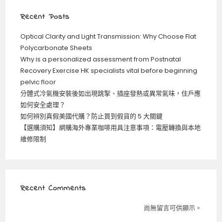
Recent Posts
Optical Clarity and Light Transmission: Why Choose Flat
Polycarbonate Sheets
Why is a personalized assessment from Postnatal
Recovery Exercise HK specialists vital before beginning
pelvic floor
分體式冷氣機安裝後如出現跳掣、插座發熱或異常氣味，住戶應
如何安全處理？
如何辨別真假美國代購？防止買到假貨的 5 大關鍵
【選購須知】網購海外專業咖啡用具注意事項：電壓轉換與本地
維修限制
Recent Comments
尚無留言可供顯示。