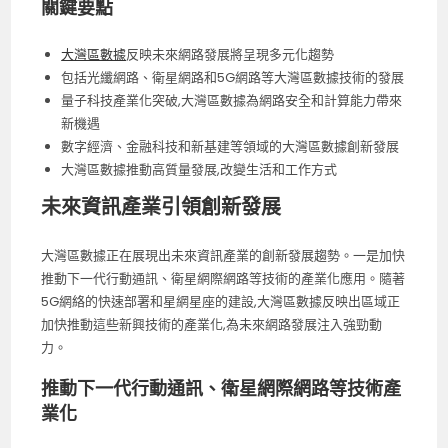
關鍵要點
大灣區數據
反映未來網路發展將呈現多元化趨勢
包括光纖網路、衛星網路和5G網路等大灣區數據技術的發展
量子科技產業化突破,大灣區數據為網路安全和計算能力帶來
新機遇
數字經濟、金融科技和新基建等領域的大灣區數據創新發展
大灣區數據推動高質量發展,改變生活和工作方式
未來資訊產業引領創新發展
大灣區數據正在展現出未來資訊產業的創新發展趨勢。一是加快
推動下一代行動通訊、衛星網際網路等技術的產業化應用。隨著
5G網絡的快速部署和星網星座的建設,大灣區數據反映出區域正
加快推動這些新興技術的產業化,為未來網路發展注入強勁動
力。
推動下一代行動通訊、衛星網際網路等技術產
業化