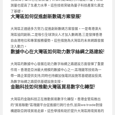
測量也提高了生產力水準。這些技術突破為量子科技產業化奠定
了基礎。
大灣區如何促進創新數碼方案發展?
大灣區正通過多方努力,促進創新數碼方案發展。一是粵港澳大
灣區協同創新,二是吸引全球頂尖人才加入數碼港,三是發揮香港
自由港地位和專業服務優勢。這些措施為大灣區的未來網路發展
注入動力。
數據中心在大灣區如何助力數字絲綢之路建設?
大灣區的數據中心發展在助力數字絲綢之路建設方面發揮了重要
作用。香港是亞洲最大規模的數據中心之一,區塊鏈等技術為一
帶一路企業提供支持,同時也持續加強電訊設施等基礎建設投資,
為數字絲綢之路提供基礎設施支撐。
金融科技如何推動大灣區貿易數字化轉型?
大灣區的金融科技正在推動貿易數字化轉型。香港金管局推出
的”貿易聯動”區塊鏈平台促進銀行跨行合作,並與we.trade對接
構建歐亞跨境貿易走廊。這些舉措有助於提升大灣區跨境貿易的