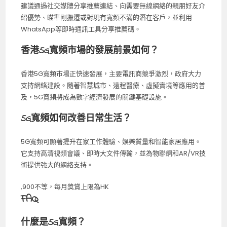
建議通過社交媒體分享推薦連結、向需要無線網絡的親朋好友介
紹優勢、瞄準剛搬遷或對現有寬頻不滿的潛在客戶，並利用
WhatsApp等即時通訊工具分享推薦碼。
香港5G寬頻市場的發展前景如何？
香港5G寬頻市場正快速發展，主要電訊商競爭激烈，政府大力
支持網絡建設。隨著智慧城市、遠程醫療、虛擬實境等應用的普
及，5G寬頻將成為數字經濟發展的關鍵基礎設施。
5G寬頻如何改善日常生活？
5G寬頻可顯著提升在家工作體驗、娛樂質量和智能家居應用。
它支持高清視頻會議、即時大文件傳輸，並為物聯網和AR/VR技
術提供強大的網絡支持。
,900不等，每月獎賞上限為HK
FAQ
什麼是5G寬頻？