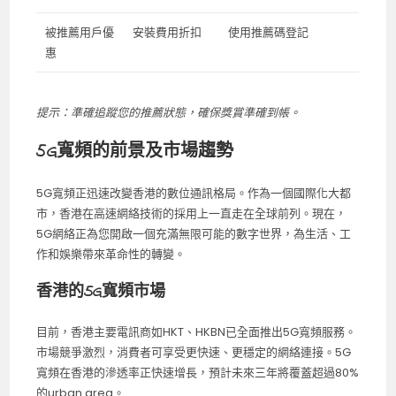
被推薦用戶優
安裝費用折扣
使用推薦碼登記
惠
提示：準確追蹤您的推薦狀態，確保獎賞準確到帳。
5G寬頻的前景及市場趨勢
5G寬頻正迅速改變香港的數位通訊格局。作為一個國際化大都
市，香港在高速網絡技術的採用上一直走在全球前列。現在，
5G網絡正為您開啟一個充滿無限可能的數字世界，為生活、工
作和娛樂帶來革命性的轉變。
香港的5G寬頻市場
目前，香港主要電訊商如HKT、HKBN已全面推出5G寬頻服務。
市場競爭激烈，消費者可享受更快速、更穩定的網絡連接。5G
寬頻在香港的滲透率正快速增長，預計未來三年將覆蓋超過80%
的urban area。