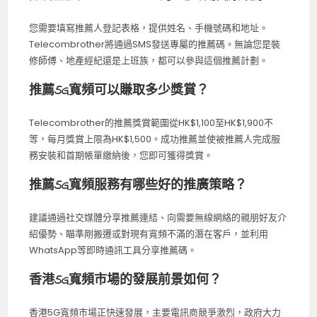
您需要填寫推薦人登記表格，提供姓名、手機號碼和地址。
Telecombrother將通過SMS發送專屬的推薦碼。無論您是裝
修師傅、地產經紀還是上班族，都可以參與這個推薦計劃。
推薦5G寬頻可以賺取多少獎賞？
Telecombrother的推薦獎賞範圍從HK$1,100至HK$1,900不
等，每月獎賞上限為HK$1,500。成功推薦並使被推薦人完成服
務安裝和首期帳單繳納後，您即可獲得獎賞。
推薦5G寬頻服務有哪些好的推廣策略？
建議通過社交媒體分享推薦連結、向需要無線網絡的親朋好友介
紹優勢、瞄準剛搬遷或對現有寬頻不滿的潛在客戶，並利用
WhatsApp等即時通訊工具分享推薦碼。
香港5G寬頻市場的發展前景如何？
香港5G寬頻市場正快速發展，主要電訊商競爭激烈，政府大力