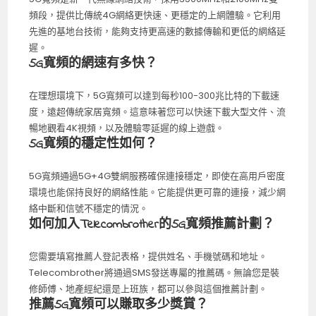
頻段，提供比傳統4G網絡更快速、更穩定的上網體驗。它利用
先進的基地台技術，能夠支持更高速的數據傳輸和更低的網絡延
遲。
5G寬頻的網速有多快？
在理想環境下，5G寬頻可以達到每秒100-300兆比特的下載速
度，遠超傳統家居寬頻。這意味著您可以快速下載大型文件、流
暢地觀看4K視頻，以及體驗零延遲的線上遊戲。
5G寬頻的穩定性如何？
5G寬頻通過5G+4G雙網服務確保連接穩定，即使在高用戶密度
環境也能保持良好的網絡性能。它能提供更可靠的連接，減少網
絡中斷和信號不穩定的情況。
如何加入Telecombrother的5G寬頻推薦計劃？
您需要填寫推薦人登記表格，提供姓名、手機號碼和地址。
Telecombrother將通過SMS發送專屬的推薦碼。無論您是裝
修師傅、地產經紀還是上班族，都可以參與這個推薦計劃。
推薦5G寬頻可以賺取多少獎賞？