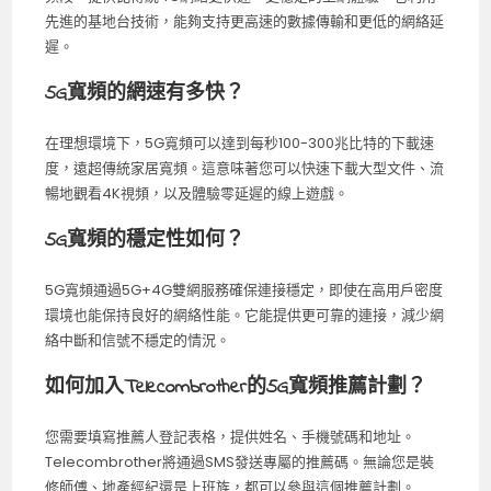
先進的基地台技術，能夠支持更高速的數據傳輸和更低的網絡延
遲。
5G寬頻的網速有多快？
在理想環境下，5G寬頻可以達到每秒100-300兆比特的下載速
度，遠超傳統家居寬頻。這意味著您可以快速下載大型文件、流
暢地觀看4K視頻，以及體驗零延遲的線上遊戲。
5G寬頻的穩定性如何？
5G寬頻通過5G+4G雙網服務確保連接穩定，即使在高用戶密度
環境也能保持良好的網絡性能。它能提供更可靠的連接，減少網
絡中斷和信號不穩定的情況。
如何加入Telecombrother的5G寬頻推薦計劃？
您需要填寫推薦人登記表格，提供姓名、手機號碼和地址。
Telecombrother將通過SMS發送專屬的推薦碼。無論您是裝
修師傅、地產經紀還是上班族，都可以參與這個推薦計劃。