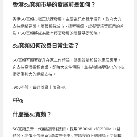
香港5G寬頻市場的發展前景如何？
香港5G寬頻市場正快速發展，主要電訊商競爭激烈，政府大力
支持網絡建設。隨著智慧城市、遠程醫療、虛擬實境等應用的普
及，5G寬頻將成為數字經濟發展的關鍵基礎設施。
5G寬頻如何改善日常生活？
5G寬頻可顯著提升在家工作體驗、娛樂質量和智能家居應用。
它支持高清視頻會議、即時大文件傳輸，並為物聯網和AR/VR技
術提供強大的網絡支持。
,900不等，每月獎賞上限為HK
FAQ
什麼是5G寬頻？
5G寬頻是新一代無線網絡技術，採用3500MHz和2100MHz雙
頻段，提供比傳統4G網絡更快速、更穩定的上網體驗。它利用