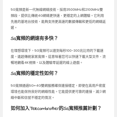
5G寬頻是新一代無線網絡技術，採用3500MHz和2100MHz雙
頻段，提供比傳統4G網絡更快速、更穩定的上網體驗。它利用
先進的基地台技術，能夠支持更高速的數據傳輸和更低的網絡延
遲。
5G寬頻的網速有多快？
在理想環境下，5G寬頻可以達到每秒100-300兆比特的下載速
度，遠超傳統家居寬頻。這意味著您可以快速下載大型文件、流
暢地觀看4K視頻，以及體驗零延遲的線上遊戲。
5G寬頻的穩定性如何？
5G寬頻通過5G+4G雙網服務確保連接穩定，即使在高用戶密度
環境也能保持良好的網絡性能。它能提供更可靠的連接，減少網
絡中斷和信號不穩定的情況。
如何加入Telecombrother的5G寬頻推薦計劃？