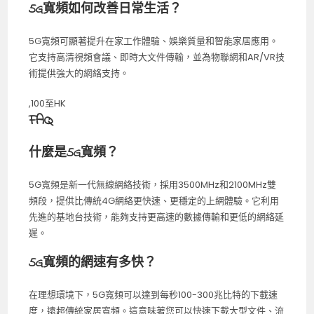
5G寬頻如何改善日常生活？
5G寬頻可顯著提升在家工作體驗、娛樂質量和智能家居應用。
它支持高清視頻會議、即時大文件傳輸，並為物聯網和AR/VR技
術提供強大的網絡支持。
,100至HK
FAQ
什麼是5G寬頻？
5G寬頻是新一代無線網絡技術，採用3500MHz和2100MHz雙
頻段，提供比傳統4G網絡更快速、更穩定的上網體驗。它利用
先進的基地台技術，能夠支持更高速的數據傳輸和更低的網絡延
遲。
5G寬頻的網速有多快？
在理想環境下，5G寬頻可以達到每秒100-300兆比特的下載速
度，遠超傳統家居寬頻。這意味著您可以快速下載大型文件、流