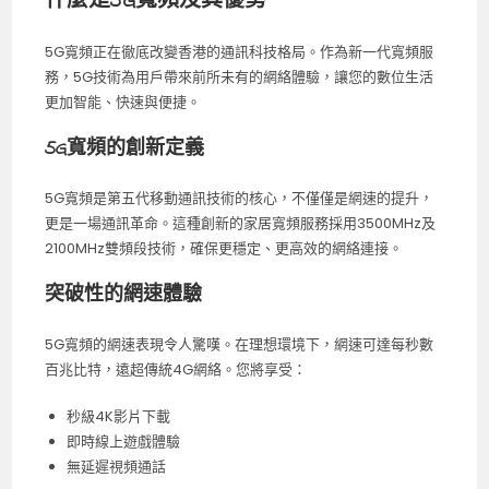
什麼是5G寬頻及其優勢
5G寬頻正在徹底改變香港的通訊科技格局。作為新一代寬頻服
務，5G技術為用戶帶來前所未有的網絡體驗，讓您的數位生活
更加智能、快速與便捷。
5G寬頻的創新定義
5G寬頻是第五代移動通訊技術的核心，不僅僅是網速的提升，
更是一場通訊革命。這種創新的家居寬頻服務採用3500MHz及
2100MHz雙頻段技術，確保更穩定、更高效的網絡連接。
突破性的網速體驗
5G寬頻的網速表現令人驚嘆。在理想環境下，網速可達每秒數
百兆比特，遠超傳統4G網絡。您將享受：
秒級4K影片下載
即時線上遊戲體驗
無延遲視頻通話