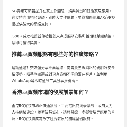
5G寬頻可顯著提升在家工作體驗、娛樂質量和智能家居應用。
它支持高清視頻會議、即時大文件傳輸，並為物聯網和AR/VR技
術提供強大的網絡支持。
,500。成功推薦並使被推薦人完成服務安裝和首期帳單繳納後，
您即可獲得獎賞。
推薦5G寬頻服務有哪些好的推廣策略？
建議通過社交媒體分享推薦連結、向需要無線網絡的親朋好友介
紹優勢、瞄準剛搬遷或對現有寬頻不滿的潛在客戶，並利用
WhatsApp等即時通訊工具分享推薦碼。
香港5G寬頻市場的發展前景如何？
香港5G寬頻市場正快速發展，主要電訊商競爭激烈，政府大力
支持網絡建設。隨著智慧城市、遠程醫療、虛擬實境等應用的普
及，5G寬頻將成為數字經濟發展的關鍵基礎設施。