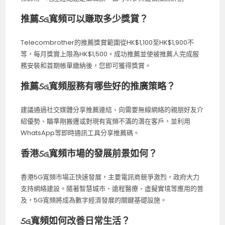
推薦5G寬頻可以賺取多少獎賞？
Telecombrother的推薦獎賞範圍從HK$1,100至HK$1,900不
等，每月獎賞上限為HK$1,500。成功推薦並使被推薦人完成服
務安裝和首期帳單繳納後，您即可獲得獎賞。
推薦5G寬頻服務有哪些好的推廣策略？
建議通過社交媒體分享推薦連結、向需要無線網絡的親朋好友介
紹優勢、瞄準剛搬遷或對現有寬頻不滿的潛在客戶，並利用
WhatsApp等即時通訊工具分享推薦碼。
香港5G寬頻市場的發展前景如何？
香港5G寬頻市場正快速發展，主要電訊商競爭激烈，政府大力
支持網絡建設。隨著智慧城市、遠程醫療、虛擬實境等應用的普
及，5G寬頻將成為數字經濟發展的關鍵基礎設施。
5G寬頻如何改善日常生活？