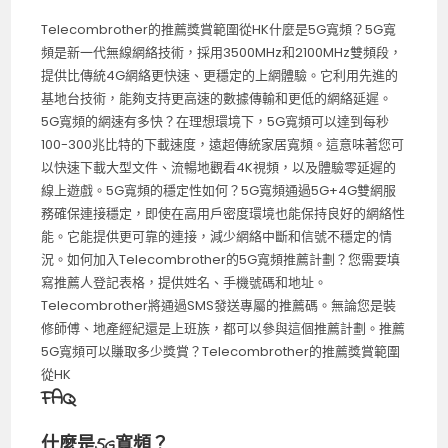
Telecombrother的推薦獎賞範圍從HK什麼是5G寬頻？5G寬
頻是新一代無線網絡技術，採用3500MHz和2100MHz雙頻段，
提供比傳統4G網絡更快速、更穩定的上網體驗。它利用先進的
基地台技術，能夠支持更高速的數據傳輸和更低的網絡延遲。
5G寬頻的網速有多快？在理想環境下，5G寬頻可以達到每秒
100-300兆比特的下載速度，遠超傳統家居寬頻。這意味著您可
以快速下載大型文件、流暢地觀看4K視頻，以及體驗零延遲的
線上遊戲。5G寬頻的穩定性如何？5G寬頻通過5G+4G雙網服
務確保連接穩定，即使在高用戶密度環境也能保持良好的網絡性
能。它能提供更可靠的連接，減少網絡中斷和信號不穩定的情
況。如何加入Telecombrother的5G寬頻推薦計劃？您需要填
寫推薦人登記表格，提供姓名、手機號碼和地址。
Telecombrother將通過SMS發送專屬的推薦碼。無論您是裝
修師傅、地產經紀還是上班族，都可以參與這個推薦計劃。推薦
5G寬頻可以賺取多少獎賞？Telecombrother的推薦獎賞範圍
從HK
FAQ
什麼是5G寬頻？