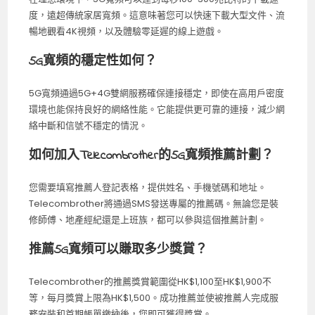
度，遠超傳統家居寬頻。這意味著您可以快速下載大型文件、流
暢地觀看4K視頻，以及體驗零延遲的線上遊戲。
5G寬頻的穩定性如何？
5G寬頻通過5G+4G雙網服務確保連接穩定，即使在高用戶密度
環境也能保持良好的網絡性能。它能提供更可靠的連接，減少網
絡中斷和信號不穩定的情況。
如何加入Telecombrother的5G寬頻推薦計劃？
您需要填寫推薦人登記表格，提供姓名、手機號碼和地址。
Telecombrother將通過SMS發送專屬的推薦碼。無論您是裝
修師傅、地產經紀還是上班族，都可以參與這個推薦計劃。
推薦5G寬頻可以賺取多少獎賞？
Telecombrother的推薦獎賞範圍從HK$1,100至HK$1,900不
等，每月獎賞上限為HK$1,500。成功推薦並使被推薦人完成服
務安裝和首期帳單繳納後，您即可獲得獎賞。