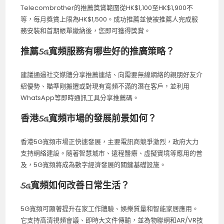
Telecombrother的推薦獎賞範圍從HK$1,100至HK$1,900不
等，每月獎賞上限為HK$1,500。成功推薦並使被推薦人完成服
務安裝和首期帳單繳納後，您即可獲得獎賞。
推薦5G寬頻服務有哪些好的推廣策略？
建議通過社交媒體分享推薦連結、向需要無線網絡的親朋好友介
紹優勢、瞄準剛搬遷或對現有寬頻不滿的潛在客戶，並利用
WhatsApp等即時通訊工具分享推薦碼。
香港5G寬頻市場的發展前景如何？
香港5G寬頻市場正快速發展，主要電訊商競爭激烈，政府大力
支持網絡建設。隨著智慧城市、遠程醫療、虛擬實境等應用的普
及，5G寬頻將成為數字經濟發展的關鍵基礎設施。
5G寬頻如何改善日常生活？
5G寬頻可顯著提升在家工作體驗、娛樂質量和智能家居應用。
它支持高清視頻會議、即時大文件傳輸，並為物聯網和AR/VR技