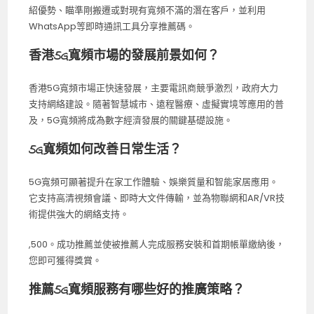
紹優勢、瞄準剛搬遷或對現有寬頻不滿的潛在客戶，並利用
WhatsApp等即時通訊工具分享推薦碼。
香港5G寬頻市場的發展前景如何？
香港5G寬頻市場正快速發展，主要電訊商競爭激烈，政府大力
支持網絡建設。隨著智慧城市、遠程醫療、虛擬實境等應用的普
及，5G寬頻將成為數字經濟發展的關鍵基礎設施。
5G寬頻如何改善日常生活？
5G寬頻可顯著提升在家工作體驗、娛樂質量和智能家居應用。
它支持高清視頻會議、即時大文件傳輸，並為物聯網和AR/VR技
術提供強大的網絡支持。
,500。成功推薦並使被推薦人完成服務安裝和首期帳單繳納後，
您即可獲得獎賞。
推薦5G寬頻服務有哪些好的推廣策略？