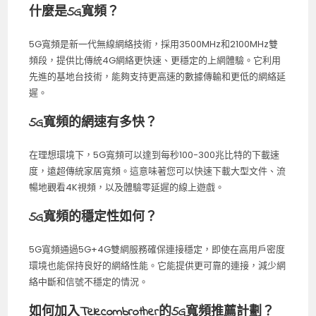
什麼是5G寬頻？
5G寬頻是新一代無線網絡技術，採用3500MHz和2100MHz雙
頻段，提供比傳統4G網絡更快速、更穩定的上網體驗。它利用
先進的基地台技術，能夠支持更高速的數據傳輸和更低的網絡延
遲。
5G寬頻的網速有多快？
在理想環境下，5G寬頻可以達到每秒100-300兆比特的下載速
度，遠超傳統家居寬頻。這意味著您可以快速下載大型文件、流
暢地觀看4K視頻，以及體驗零延遲的線上遊戲。
5G寬頻的穩定性如何？
5G寬頻通過5G+4G雙網服務確保連接穩定，即使在高用戶密度
環境也能保持良好的網絡性能。它能提供更可靠的連接，減少網
絡中斷和信號不穩定的情況。
如何加入Telecombrother的5G寬頻推薦計劃？