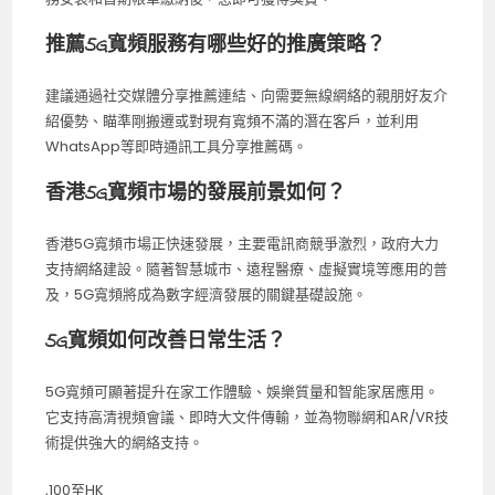
推薦5G寬頻服務有哪些好的推廣策略？
建議通過社交媒體分享推薦連結、向需要無線網絡的親朋好友介
紹優勢、瞄準剛搬遷或對現有寬頻不滿的潛在客戶，並利用
WhatsApp等即時通訊工具分享推薦碼。
香港5G寬頻市場的發展前景如何？
香港5G寬頻市場正快速發展，主要電訊商競爭激烈，政府大力
支持網絡建設。隨著智慧城市、遠程醫療、虛擬實境等應用的普
及，5G寬頻將成為數字經濟發展的關鍵基礎設施。
5G寬頻如何改善日常生活？
5G寬頻可顯著提升在家工作體驗、娛樂質量和智能家居應用。
它支持高清視頻會議、即時大文件傳輸，並為物聯網和AR/VR技
術提供強大的網絡支持。
,100至HK