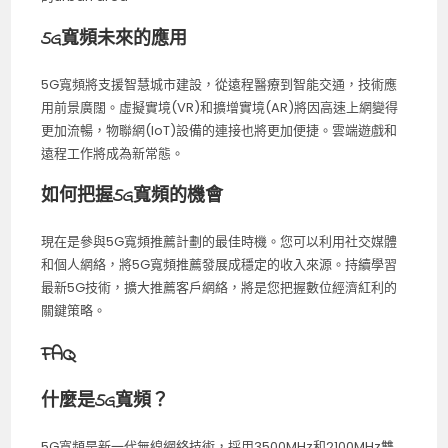
5G寬頻未來的應用
5G寬頻將支援智慧城市建設，從遠程醫療到智能交通，技術應
用前景廣闊。虛擬實境(VR)和擴增實境(AR)將因高速上網變得
更加流暢，物聯網(IoT)設備的連接也將更加便捷。雲端遊戲和
遠程工作將成為新常態。
如何把握5G寬頻的機會
現在是參與5G寬頻推薦計劃的最佳時機。您可以利用社交媒體
和個人網絡，將5G寬頻推薦發展成穩定的收入來源。持續學習
最新5G技術，擴大推薦客戶網絡，將是您把握數位經濟紅利的
關鍵策略。
FAQ
什麼是5G寬頻？
5G寬頻是新一代無線網絡技術，採用3500MHz和2100MHz雙