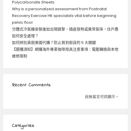
Polycarbonate Sheets
Why is a personalized assessment from Postnatal
Recovery Exercise HK specialists vital before beginning
pelvic floor
分體式冷氣機安裝後如出現跳掣、插座發熱或異常氣味，住戶應
如何安全處理？
如何辨別真假美國代購？防止買到假貨的 5 大關鍵
【選購須知】網購海外專業咖啡用具注意事項：電壓轉換與本地
維修限制
Recent Comments
尚無留言可供顯示。
Categories