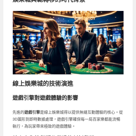
娛樂城典範轉移的時代背景
線上娛樂城的技術演進
遊戲引擎對遊戲體驗的影響
先進的
遊戲引擎
是線上娛樂城得以提供無縫互動體驗的核心。從
3D圖形到即時數據處理，遊戲引擎確保每一局百家樂都能流暢
執行，為玩家帶來極致的遊戲體驗。