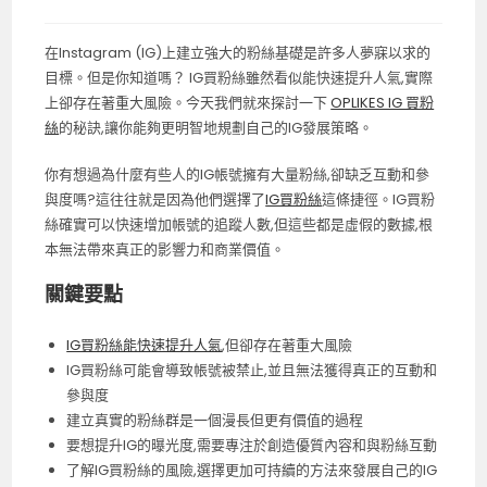
在Instagram (IG)上建立強大的粉絲基礎是許多人夢寐以求的
目標。但是你知道嗎？ IG買粉絲雖然看似能快速提升人氣,實際
上卻存在著重大風險。今天我們就來探討一下
OPLIKES IG 買粉
絲
的秘訣,讓你能夠更明智地規劃自己的IG發展策略。
你有想過為什麼有些人的IG帳號擁有大量粉絲,卻缺乏互動和參
與度嗎?這往往就是因為他們選擇了
IG買粉絲
這條捷徑。IG買粉
絲確實可以快速增加帳號的追蹤人數,但這些都是虛假的數據,根
本無法帶來真正的影響力和商業價值。
關鍵要點
IG買粉絲能快速提升人氣
,但卻存在著重大風險
IG買粉絲可能會導致帳號被禁止,並且無法獲得真正的互動和
參與度
建立真實的粉絲群是一個漫長但更有價值的過程
要想提升IG的曝光度,需要專注於創造優質內容和與粉絲互動
了解IG買粉絲的風險,選擇更加可持續的方法來發展自己的IG