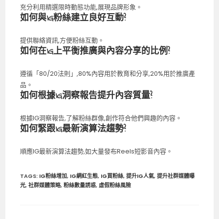
充分利用精選限時動態功能,展現品牌形象。
如何與IG粉絲建立良好互動?
提供聯絡資訊,方便粉絲互動。
如何在IG上平衡推廣與內容分享的比例?
遵循「80/20法則」,80%內容用於教育和分享,20%用於推廣產
品。
如何根據IG洞察報告提升內容質量?
根據IG洞察報告,了解粉絲群像,創作符合他們興趣的內容。
如何緊跟IG最新演算法趨勢?
順應IG最新演算法趨勢,如大量發布Reels短影音內容。
TAGS
:
IG粉絲增加
,
IG網紅生態
,
IG買粉絲
,
提升IG人氣
,
提升社群媒體曝
光
,
社群媒體策略
,
粉絲數量誘惑
,
虛假粉絲風險