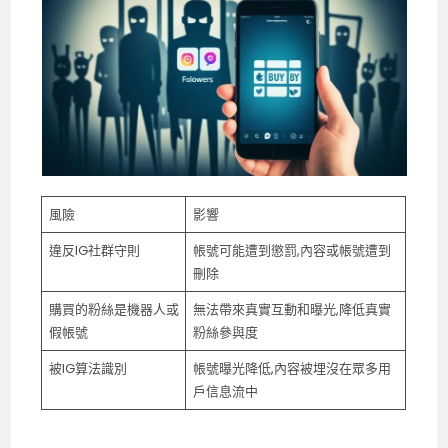
風險
影響
違反IG社群守則
帳號可能遭到懲罰,內容或帳號遭到
刪除
購買的粉絲是機器人或
無法帶來真實互動和曝光,降低真實
假帳號
粉絲參與度
被IG算法識別
帳號曝光降低,內容被埋沒在眾多用
戶信息流中