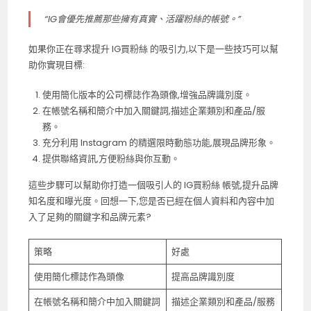
“IG會優先推薦那些擁有真實、活躍粉絲的帳號。”
如果你正在尋求提升
IG買粉絲
的吸引力,以下是一些技巧可以幫
助你實現目標:
使用簡化版本的公司標誌作為頭像,增強品牌識別度。
在帳號名稱和簡介中加入關鍵詞,描述企業類別和產品/服
務。
充分利用 Instagram 的精選限時動態功能,展現品牌形象。
提供聯絡資訊,方便粉絲與你互動。
這些步驟可以幫助你打造一個吸引人的
IG買粉絲
帳號,提升品牌
知名度和曝光度。回想一下,您是否已經在個人資料和內容中加
入了足夠的關鍵字和品牌元素?
策略
好處
使用簡化標誌作為頭像
提高品牌識別度
在帳號名稱和簡介中加入關鍵詞
描述企業類別和產品/服務