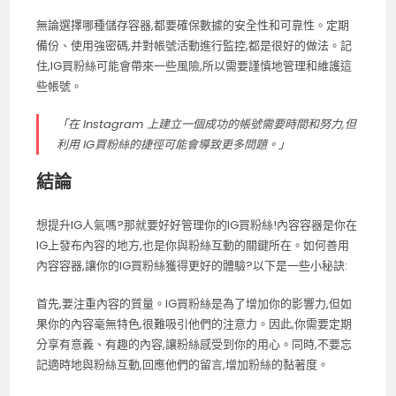
無論選擇哪種儲存容器,都要確保數據的安全性和可靠性。定期
備份、使用強密碼,并對帳號活動進行監控,都是很好的做法。記
住,IG買粉絲可能會帶來一些風險,所以需要謹慎地管理和維護這
些帳號。
「在 Instagram 上建立一個成功的帳號需要時間和努力,但
利用 IG買粉絲的捷徑可能會導致更多問題。」
結論
想提升IG人氣嗎?那就要好好管理你的IG買粉絲!內容容器是你在
IG上發布內容的地方,也是你與粉絲互動的關鍵所在。如何善用
內容容器,讓你的IG買粉絲獲得更好的體驗?以下是一些小秘訣:
首先,要注重內容的質量。IG買粉絲是為了增加你的影響力,但如
果你的內容毫無特色,很難吸引他們的注意力。因此,你需要定期
分享有意義、有趣的內容,讓粉絲感受到你的用心。同時,不要忘
記適時地與粉絲互動,回應他們的留言,增加粉絲的黏著度。