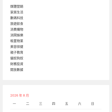
媒體營銷
家居生活
數碼科技
旅遊飲食
消費購物
消閑娛樂
租置物業
美容保健
親子教育
貓奴狗奴
財務投資
開放數據
2026 年 8 月
一
二
三
四
五
六
日