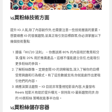
IG買粉絲
技術方面
提升 IG 人氣,除了內容創作外,也需要注意一些技術層面的要素。
想要順應 IG 的發展趨勢,並真正吸引到目標群眾,你必須掌握以下
幾個技術重點:
遵循「80/20 法則」 – 你應該將 80% 的內容用於教育和分
享,僅有 20% 用於推廣產品。這樣不僅能建立信任,也能吸引
更多粉絲的參與。
了解粉絲群像 – 定期查閱 IG 的洞察報告,深入了解你的目標
受眾興趣和行為模式。有了這些數據支持,你就能創作出更吸
引他們的內容。
順應演算法趨勢 – IG 目前非常重視短影音內容,大量發布
Reels 短影片有助於提升曝光。保持與 IG 最新趨勢同步,你
的 IG買粉絲 策略就能事半功倍。
IG買粉絲儲存容器