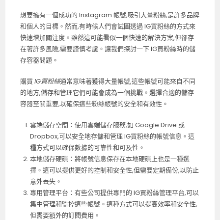
想要擁有一個成功的 Instagram 帳號,吸引大量粉絲,是許多品牌
和個人的目標。然而,有時候人們會試圖透過 IG買粉絲的方式來
快速增加關注度。雖然這可能看似一個快速的解決方案,但卻存
在著許多風險,需要謹慎考慮。讓我們探討一下 IG買粉絲時的儲
存容器問題。
購買
IG買粉絲
通常意味著獲得大量帳號,這些帳號可能來自不同
的地方,儲存和管理它們可能會成為一個挑戰。選擇合適的儲存
容器至關重要,以確保這些粉絲帳號的安全和有效性。
雲端儲存空間：使用雲端儲存服務,如 Google Drive 或
Dropbox,可以安全地存儲和管理 IG買粉絲的帳號信息。這
種方式可以確保數據的可靠性和可及性。
本地儲存硬碟：將帳號信息保存在本地硬碟上也是一種選
擇。這可以提供更好的控制和安全性,但需要定期備份,以防止
意外丟失。
專用管理平台：有些公司提供專門的 IG買粉絲管理平台,可以
集中管理和監控這些帳號。這種方式可以提高效率和安全性,
但需要額外的訂閱費用。