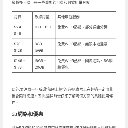
會越多。以下是一些典型的月費和數據用量方案:
月費
數據用量
其他增值服務
$24 –
1GB – 6GB
免費Wi-Fi熱點、部分通話分鐘
$48
$78 –
8GB –
免費Wi-Fi熱點、無限本地通話
$128
15GB
$148 –
18GB –
免費Wi-Fi熱點、國際通話、5G網
$178
20GB
絡優先
此外,要注意一些所謂”無限上網”的方案,實際上在超過一定用量
後會限制網速。因此,選擇時需仔細了解每個方案的具體使用條
件。
5G網絡和優惠
隨著5G技術的發展,越來越多電訊商推出5G服務計劃。這些計劃