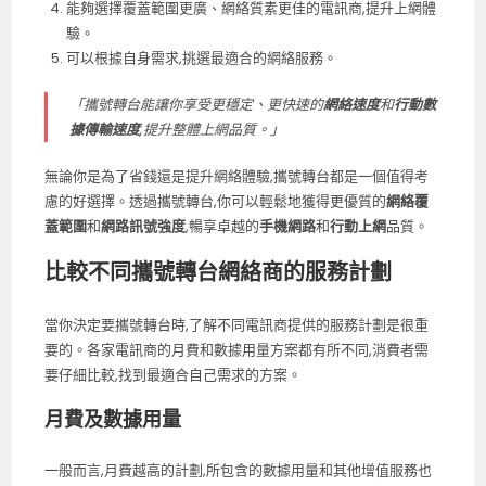
能夠選擇覆蓋範圍更廣、網絡質素更佳的電訊商,提升上網體
驗。
可以根據自身需求,挑選最適合的網絡服務。
「攜號轉台能讓你享受更穩定、更快速的
網絡速度
和
行動數
據傳輸速度
,提升整體上網品質。」
無論你是為了省錢還是提升網絡體驗,攜號轉台都是一個值得考
慮的好選擇。透過攜號轉台,你可以輕鬆地獲得更優質的
網絡覆
蓋範圍
和
網路訊號強度
,暢享卓越的
手機網路
和
行動上網
品質。
比較不同攜號轉台網絡商的服務計劃
當你決定要攜號轉台時,了解不同電訊商提供的服務計劃是很重
要的。各家電訊商的月費和數據用量方案都有所不同,消費者需
要仔細比較,找到最適合自己需求的方案。
月費及數據用量
一般而言,月費越高的計劃,所包含的數據用量和其他增值服務也