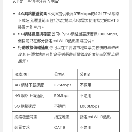
以下是一些值得注意的重點:
4G網絡覆蓋範圍
:公司A提供最高375Mbps的4G LTE-A網絡
下載速度,覆蓋範圍包括指定地區,但你需要使用指定的CAT 9
裝置才能享用。
5G網絡速度與覆蓋
:公司B的5G網絡最高速度達1,000Mbps,
但目前只在部分指定csl Wi-Fi熱點區域提供。
行動數據傳輸速度
:你可以在主要城市地區享受較快的
網絡速
度
,但在偏遠地區可能會受到
網路訊號強度
的限制而影響
上網
品質
。
服務項目
公司A
公司B
4G 網絡下載速度
375Mbps
不適用
4G 網絡上傳速度
50Mbps
不適用
5G 網絡速度
不適用
1,000Mbps
網絡覆蓋範圍
指定地區
指定csl Wi-Fi熱點
裝置要求
CAT 9
不適用