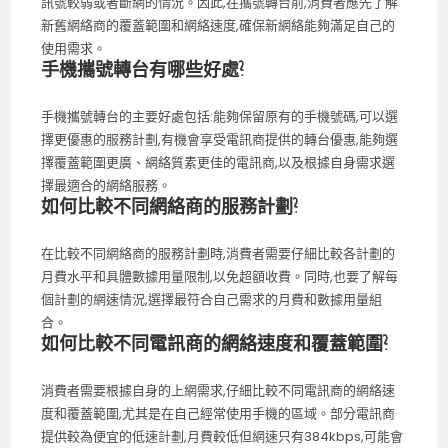
訊號較弱或者斷網的情況。因此,在攜號轉台前,消費者應先了解
新舊網絡商的覆蓋範圍和網絡速度,確保新網絡能夠滿足自己的
使用需求。
手機攜號轉台有哪些好處?
手機攜號轉台的主要好處包括:能夠保留原有的手機號碼,可以選
擇更優惠的服務計劃,有機會享受電訊商提供的轉台優惠,能夠選
擇覆蓋範圍更廣、網絡質素更佳的電訊商,以及根據自身需求選
擇最適合的網絡服務。
如何比較不同網絡商的服務計劃?
在比較不同網絡商的服務計劃時,消費者需要仔細比較各計劃的
月費水平和具體數據用量限制,以免超額收費。同時,也要了解每
個計劃的網速情況,選擇最符合自己需求的月費和數據用量組
合。
如何比較不同電訊商的網絡速度和覆蓋範圍?
消費者需要根據自身的上網需求,仔細比較不同電訊商的網絡速
度和覆蓋範圍,尤其是在自己經常使用手機的區域。部分電訊商
提供較為便宜的低速計劃,月費較低但網速只有384kbps,可能會