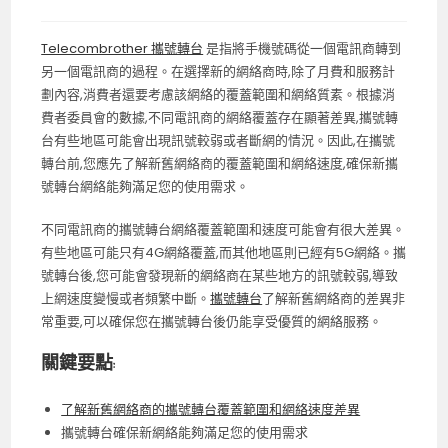
Telecombrother 攜號轉台
是指將手機號碼從一個電訊商轉到
另一個電訊商的過程。在選擇新的網絡商時,除了月費和服務計
劃內容,消費者還要考慮該網絡的覆蓋範圍和網絡質素。根據消
費者委員會的數據,不同電訊商的網絡覆蓋存在顯著差異,攜號轉
台有些地區可能會出現訊號較弱或者斷網的情況。因此,在攜號
轉台前,您應先了解新舊網絡商的覆蓋範圍和網絡速度,確保新攜
號轉台網絡能夠滿足您的使用需求。
不同電訊商的攜號轉台網絡覆蓋範圍和速度可能會有很大差異。
有些地區可能只有4G網絡覆蓋,而其他地區則已經有5G網絡。攜
號轉台後,您可能會發現新的網絡商在某些地方的訊號較弱,導致
上網速度變慢或者頻繁中斷。
攜號轉台
了解新舊網絡商的差異非
常重要,可以確保您在攜號轉台後仍能享受優質的網絡服務。
關鍵要點:
了解新舊網絡商的攜號轉台覆蓋範圍和網絡速度差異
攜號轉台確保新網絡能夠滿足您的使用需求