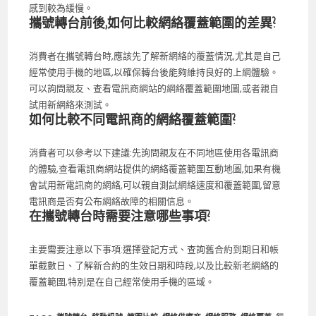
感到較為緩慢。
攜號轉台前後,如何比較網絡覆蓋範圍的差異?
消費者在攜號轉台時,應該先了解新網絡的覆蓋情況,尤其是自己
經常使用手機的地區,以確保轉台後能夠維持良好的上網體驗。
可以詢問親友、查看電訊商網站的網絡覆蓋範圍地圖,或者親自
試用新網絡來測試。
如何比較不同電訊商的網絡覆蓋範圍?
消費者可以參考以下建議:先詢問親友在不同地區使用各電訊商
的體驗,查看電訊商網站提供的網絡覆蓋範圍互動地圖,如果有機
會試用新電訊商的網絡,可以親自測試網絡速度和覆蓋範圍,留意
電訊商是否有公布網絡故障的相關信息。
在攜號轉台時需要注意哪些事項?
主要需要注意以下事項:選擇登記方式、查詢舊合約到期日和帳
單截數日、了解新合約的生效日期和時段,以及比較新老網絡的
覆蓋範圍,特別是在自己經常使用手機的區域。