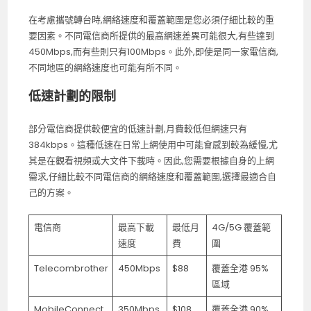
在考慮攜號轉台時,網絡速度和覆蓋範圍是您必須仔細比較的重
要因素。不同電信商所提供的最高網速差異可能很大,有些達到
450Mbps,而有些則只有100Mbps。此外,即使是同一家電信商,
不同地區的網絡速度也可能有所不同。
低速計劃的限制
部分電信商提供較便宜的低速計劃,月費較低但網速只有
384kbps。這種低速在日常上網使用中可能會感到較為緩慢,尤
其是在觀看視頻或大文件下載時。因此,您需要根據自身的上網
需求,仔細比較不同電信商的網絡速度和覆蓋範圍,選擇最適合自
己的方案。
電信商
最高下載
最低月
4G/5G 覆蓋範
速度
費
圍
Telecombrother
450Mbps
$88
覆蓋全港 95%
區域
MobileConnect
350Mbps
$108
覆蓋全港 90%