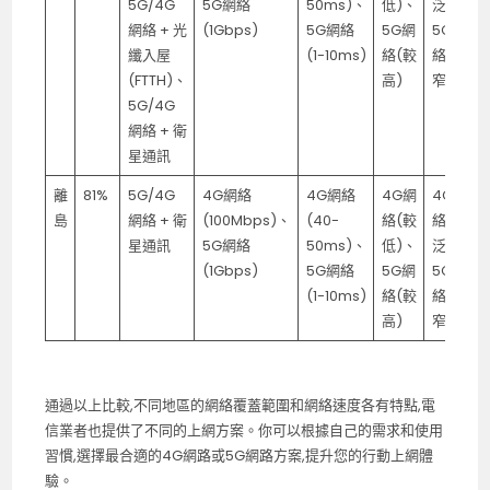
5G/4G
5G網絡
50ms)、
低)、
泛)、
網絡 + 光
(1Gbps)
5G網絡
5G網
5G網
纖入屋
(1-10ms)
絡(較
絡(較
(FTTH)、
高)
窄)
5G/4G
網絡 + 衛
星通訊
離
81%
5G/4G
4G網絡
4G網絡
4G網
4G網
島
網絡 + 衛
(100Mbps)、
(40-
絡(較
絡(廣
星通訊
5G網絡
50ms)、
低)、
泛)、
(1Gbps)
5G網絡
5G網
5G網
(1-10ms)
絡(較
絡(較
高)
窄)
通過以上比較,不同地區的網絡覆蓋範圍和網絡速度各有特點,電
信業者也提供了不同的上網方案。你可以根據自己的需求和使用
習慣,選擇最合適的4G網路或5G網路方案,提升您的行動上網體
驗。