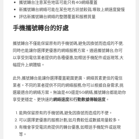
攜號轉台注意某些地區可能只有4G網絡覆蓋
新攜號轉台網絡可能在某些地方訊號較弱,導致上網速度變慢
評估新攜號轉台網絡的整體覆蓋和服務質量
手機攜號轉台的好處
攜號轉台不僅能保留原有的手機號碼,避免因換號而造成的不便,
同時也能讓你選擇更優惠的網絡服務方案。通過攜號轉台,你可
以享受到電信業者提供的各種優惠,如贈送手機配件或返現等,大
幅提升上網體驗。
此外,攜號轉台能讓你選擇覆蓋範圍更廣、網絡質素更佳的電信
業者。不同的業者提供不同的網絡服務,你可以根據自身需求,挑
選最適合的網絡方案。無論是4G還是5G網絡,攜號轉台都能助你
享受更穩定、更快速的
網絡速度
和
行動數據傳輸速度
。
能夠保留原有的手機號碼,避免因換號而造成的不便。
可以選擇更優惠的服務計劃,如月費較低或數據用量較多。
有機會享受電訊商提供的轉台優惠,如贈送手機配件或返現
等。