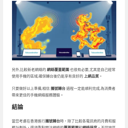
另外,比較新老網絡的
網絡覆蓋範圍
也很有必要,尤其是自己經常
使用手機的區域,確保轉台後仍能享有良好的
上網品質
。
只要做好以上準備,相信
攜號轉台
過程一定能順利完成,為消費者
帶來更佳的手機網絡服務體驗。
結論
當您考慮在香港進行
攜號轉台
時，除了比較各電訊商的月費和服
務計劃外，還須重點關注網絡的
覆蓋範圍
和
網絡速度
。不同地區