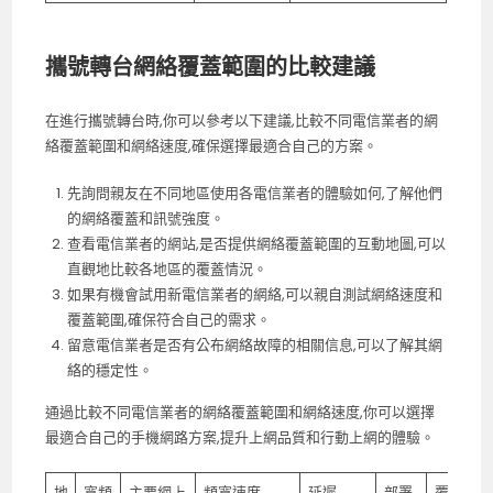
攜號轉台網絡覆蓋範圍的比較建議
在進行攜號轉台時,你可以參考以下建議,比較不同電信業者的網
絡覆蓋範圍和網絡速度,確保選擇最適合自己的方案。
先詢問親友在不同地區使用各電信業者的體驗如何,了解他們
的網絡覆蓋和訊號強度。
查看電信業者的網站,是否提供網絡覆蓋範圍的互動地圖,可以
直觀地比較各地區的覆蓋情況。
如果有機會試用新電信業者的網絡,可以親自測試網絡速度和
覆蓋範圍,確保符合自己的需求。
留意電信業者是否有公布網絡故障的相關信息,可以了解其網
絡的穩定性。
通過比較不同電信業者的網絡覆蓋範圍和網絡速度,你可以選擇
最適合自己的手機網路方案,提升上網品質和行動上網的體驗。
地
寬頻
主要網上
頻寬速度
延遲
部署
覆蓋