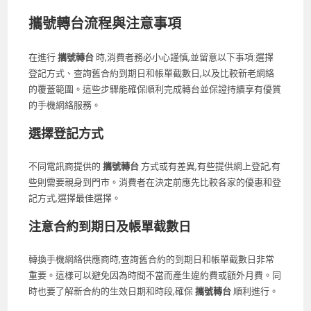
攜號轉台流程與注意事項
在進行
攜號轉台
時,消費者務必小心謹慎,並留意以下事項:選擇
登記方式、查詢舊合約到期日和帳單截數日,以及比較新老網絡
的覆蓋範圍。這些步驟能確保順利完成轉台並保證持續享有優質
的手機網絡服務。
選擇登記方式
不同電訊商提供的
攜號轉台
方式或有差異,有些提供網上登記,有
些則需要親身到門市。消費者在決定前應先比較各家的優惠和登
記方式,選擇最佳選擇。
注意合約到期日及帳單截數日
轉換手機網絡供應商時,查詢舊合約的到期日和帳單截數日非常
重要。這樣可以避免因為時間不當而產生違約費或額外月費。同
時也要了解新合約的生效日期和時段,確保
攜號轉台
順利進行。