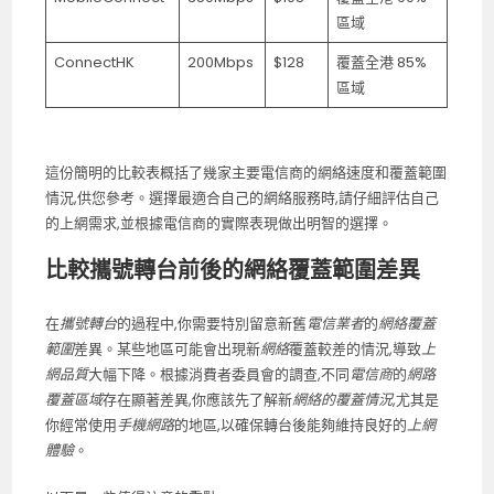
區域
ConnectHK
200Mbps
$128
覆蓋全港 85%
區域
這份簡明的比較表概括了幾家主要電信商的網絡速度和覆蓋範圍
情況,供您參考。選擇最適合自己的網絡服務時,請仔細評估自己
的上網需求,並根據電信商的實際表現做出明智的選擇。
比較攜號轉台前後的網絡覆蓋範圍差異
在
攜號轉台
的過程中,你需要特別留意新舊
電信業者
的
網絡覆蓋
範圍
差異。某些地區可能會出現新
網絡
覆蓋較差的情況,導致
上
網品質
大幅下降。根據消費者委員會的調查,不同
電信商
的
網路
覆蓋區域
存在顯著差異,你應該先了解新
網絡的覆蓋情況
,尤其是
你經常使用
手機網路
的地區,以確保轉台後能夠維持良好的
上網
體驗
。