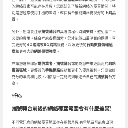
的網絡質素可能存在差異，您應該先了解新網絡的覆蓋情況，特
別是您經常使用手機的區域，確保轉台後能夠維持良好的
上網品
質
。
另外，您還要注意
攜號轉台
的具體流程和時間安排，避免產生不
必要的費用。綜合考慮各種因素，您才能做出最明智的選擇，享
受更好的
4G網路
或
5G網路
服務，以及更快的
行動數據傳輸速
度
和更強大的
網路訊號強度
。
無論您選擇哪家
電信業者
，
攜號轉台
都能為您帶來更廣泛的
網路
覆蓋區域
、更優質的
手機網路
服務和更多的優惠福利。只要做好
充分的準備和比較，相信您一定能找到最適合自己的
攜號轉台
方
案。
FAQ
攜號轉台前後的網絡覆蓋範圍會有什麼差異?
不同電訊商的網絡覆蓋範圍存在顯著差異,有些地區可能會出現