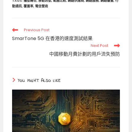
TAGS
:
攜號轉台
,
移動訊號
,
範圍比較
,
網絡供應商
,
網絡服務
,
網絡覆蓋
,
行
動通訊
,
覆蓋率
,
電信營商
Read
Previous Post
more
SmarTone 5G 在香港的速度測試結果
articles
Next Post
中國移動月費計劃的用戶流失預防
YOU MIGHT ALSO LIKE