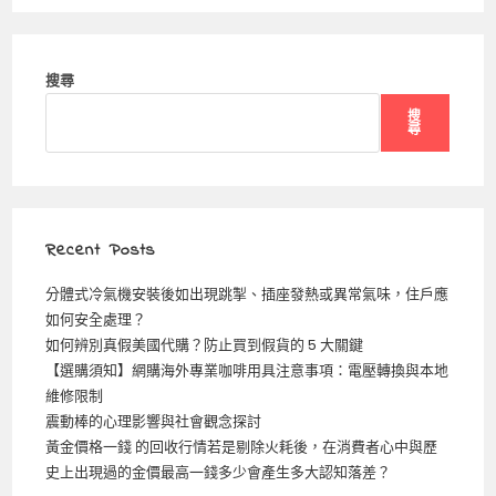
搜尋
搜
尋
Recent Posts
分體式冷氣機安裝後如出現跳掣、插座發熱或異常氣味，住戶應
如何安全處理？
如何辨別真假美國代購？防止買到假貨的 5 大關鍵
【選購須知】網購海外專業咖啡用具注意事項：電壓轉換與本地
維修限制
震動棒的心理影響與社會觀念探討
黃金價格一錢 的回收行情若是剔除火耗後，在消費者心中與歷
史上出現過的金價最高一錢多少會產生多大認知落差？