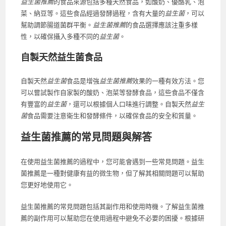
益生菌推薦
的食品來源包括多種天然食品，如酸奶、優酪乳、泡
菜、納豆等。這些食品經過發酵過程，含有大量的
益生菌
，可以
幫助調節腸道菌群平衡。
益生菌推薦
的食品選擇應該注重多樣
性，以確保攝入多種不同的
益生菌
。
自製天然益生菌食品
自製天然
益生菌
食品是增強
益生菌推薦
效果的一種有效方法。您
可以嘗試製作自家製的酸奶、泡菜等發酵食品，這些食品不僅含
有豐富的
益生菌
，還可以根據個人口味進行調整。自製天然
益生
菌
食品需要注意衛生和發酵條件，以確保食品的安全和質量。
益生菌推薦的常見問題與解答
在使用益生菌推薦的過程中，您可能會遇到一些常見問題。益生
菌推薦是一種對健康有益的微生物，但了解其相關問題可以幫助
您更好地使用它。
益生菌推薦的常見問題包括其副作用和使用時機。了解益生菌推
薦的副作用可以幫助您在使用過程中避免不必要的困擾。根據研