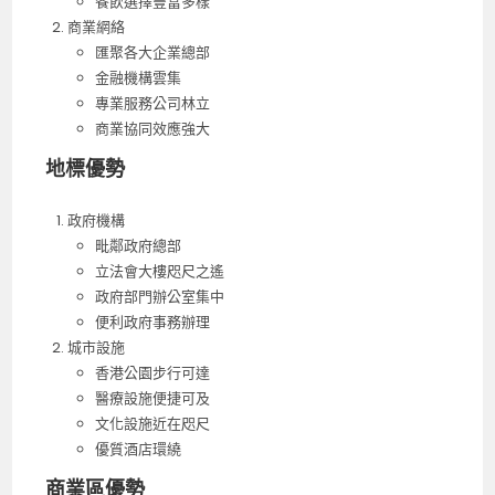
餐飲選擇豐富多樣
商業網絡
匯聚各大企業總部
金融機構雲集
專業服務公司林立
商業協同效應強大
地標優勢
政府機構
毗鄰政府總部
立法會大樓咫尺之遙
政府部門辦公室集中
便利政府事務辦理
城市設施
香港公園步行可達
醫療設施便捷可及
文化設施近在咫尺
優質酒店環繞
商業區優勢