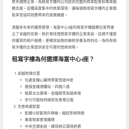
眾多國際企業，為租寫字樓的公司提供完整的商業配套和專業服
務支援。這種高度集中的商業環境，讓每個租用寫字樓的企業都
能享受協同效應帶來的發展機遇。
憑藉多年來的優質管理，海富中心1座的租寫字樓服務在業界建
立了卓越的信譽。對於尋找理想寫字樓的企業來說，這裡不僅提
供優質的租戶服務，更確保設施的維修保養及時到位，為所有租
寫字樓的企業提供安全可靠的營商保障。
租寫字樓為何選擇海富中心1座？
卓越地理位置
位處金鐘心臟地帶夏愨道18號
連接金鐘港鐵站，四通八達
毗鄰太古廣場、金鐘廊等高級商場
步行可達政府總部及香港公園
完善商廈配套
配備12部客用升降機，縮短等候時間
專業物業管理團隊
中央空調系統，確保辦公環境舒適