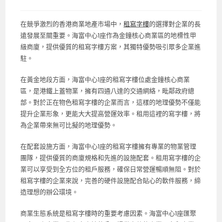
在競爭激烈的香港商業地產市場中，
租寫字樓
的選擇對企業的長
遠發展至關重要。海富中心1座作為金鐘核心商業區的地標性甲
級商廈，提供優質的租寫字樓方案，其獨特優勢吸引眾多企業進
駐。
在黃金地段方面，海富中心1座的租寫字樓位處金鐘核心商業
區，是港鐵上蓋物業，擁有四通八達的交通網絡，毗鄰政府總
部。對於正在物色租寫字樓的企業而言，這樣的地理優勢不僅能
提升企業形象，更能大大提高營運效率。租用這裡的寫字樓，將
為企業帶來無可比擬的地理優勢。
在配套設施方面，海富中心1座的租寫字樓擁有專業的物業管理
團隊，提供優質的商廈規格和先進的設施配套。租用寫字樓的企
業可以享受到全方位的租戶服務，確保日常營運暢順無阻。對於
租寫字樓的企業來說，完善的硬件設施配合貼心的軟件服務，締
造理想的辦公環境。
商業生態系統是租寫字樓時的重要考慮因素。海富中心1座匯聚