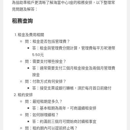
為協助準租戶更清晰了解海富中心1座的租務安排，以下整理常
見問題及解答：
租務查詢
租金及費用相關
問：租金是否包括管理費？
答：租金與管理費分開計算，管理費每平方呎港幣
5.50元
問：需要支付哪些按金？
答：通常需要支付三個月租金按金及兩個月管理費
按金
問：付款方式有何安排？
答：接受支票或銀行轉帳，須於每月首日前繳付
租約安排
問：最短租期是多久？
答：基本租期為兩年，可商議續租安排
問：如何辦理續租？
答：約滿前三個月可開始商討續租事宜
問：租約期內可以提前終止嗎？