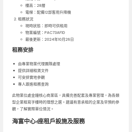
樓高：28層
電梯：配備12部客用升降機
租務狀況
現時狀態：即時可供租用
物業編號：PAC73AF1D
最後更新：2024年10月26日
租務安排
由專業物業代理團隊處理
提供詳細租賃文件
可安排實地參觀
專人跟進租務查詢
此物業位處金鐘核心商業區，具備完善配套及專業管理，為各類
型企業租寫字樓時的理想之選。建議有意承租的企業及早預約參
觀，了解實際單位情況。
海富中心1座租戶設施及服務