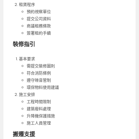
租賃程序
預約視察單位
提交公司資料
商議租務條款
簽署租約手續
裝修指引
基本要求
需提交裝修圖則
符合消防條例
遵守噪音管制
環保物料使用建議
施工安排
工程時間限制
建築廢料處理
升降機保護措施
施工人員管理
搬遷支援