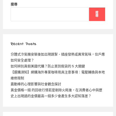
搜尋
搜
尋
Recent Posts
分體式冷氣機安裝後如出現跳掣、插座發熱或異常氣味，住戶應
如何安全處理？
如何辨別真假美國代購？防止買到假貨的 5 大關鍵
【選購須知】網購海外專業咖啡用具注意事項：電壓轉換與本地
維修限制
震動棒的心理影響與社會觀念探討
黃金價格一錢 的回收行情若是剔除火耗後，在消費者心中與歷
史上出現過的金價最高一錢多少會產生多大認知落差？