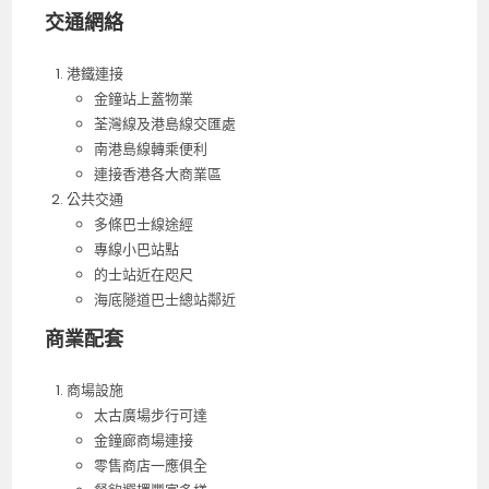
交通網絡
港鐵連接
金鐘站上蓋物業
荃灣線及港島線交匯處
南港島線轉乘便利
連接香港各大商業區
公共交通
多條巴士線途經
專線小巴站點
的士站近在咫尺
海底隧道巴士總站鄰近
商業配套
商場設施
太古廣場步行可達
金鐘廊商場連接
零售商店一應俱全