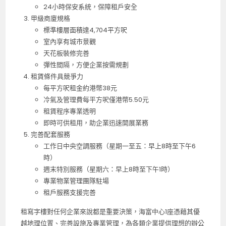
24小時保安系統，保障租戶安全
甲級商廈規格
標準樓層面積達4,704平方呎
室內享有城市景觀
天花板裝修完善
彈性間隔，方便企業按需規劃
租賃條件具競爭力
每平方呎租金約港幣38元
冷氣及管理費每平方呎僅港幣5.50元
租賃程序專業透明
即時可供租用，助企業迅速開展業務
完善配套服務
工作日中央空調服務（星期一至五：早上8時至下午6
時）
週末特別服務（星期六：早上8時至下午1時）
專業物業管理團隊駐場
租戶服務支援完善
租寫字樓對任何企業來說都是重要決策，海富中心1座憑藉其優
越地理位置、完善設施及專業管理，為各類企業提供理想的辦公