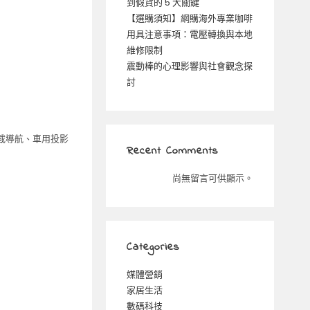
到假貨的 5 大關鍵
【選購須知】網購海外專業咖啡
用具注意事項：電壓轉換與本地
維修限制
震動棒的心理影響與社會觀念探
討
載導航、車用投影
Recent Comments
尚無留言可供顯示。
Categories
媒體營銷
家居生活
數碼科技