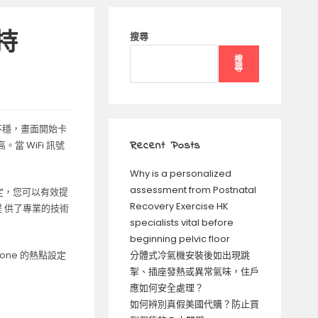
持
搜尋
搜
尋
號不穩，畫面開始卡
Recent Posts
當 WiFi 訊號
Why is a personalized
assessment from Postnatal
設定，您可以有效提
Recovery Exercise HK
 供了專業的技術
specialists vital before
beginning pelvic floor
hone 的熱點設定
分體式冷氣機安裝後如出現跳
掣、插座發熱或異常氣味，住戶
應如何安全處理？
如何辨別真假美國代購？防止買