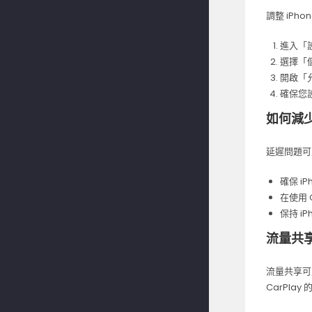
調整 iPh
進入「
選擇「
開啟「
確保您
如何減少 
延遲問題可
確保 i
在使用 
保持 i
流量共享對
流量共享可能
CarPla