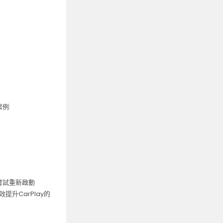
例:
嘗試重新啟動
提升CarPlay的