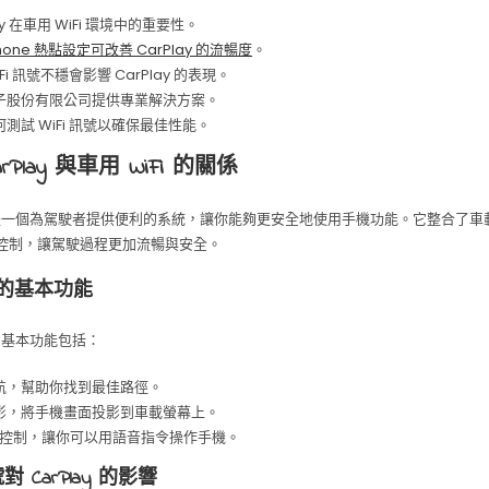
ay 在車用 WiFi 環境中的重要性。
Phone 熱點設定可改善 CarPlay 的流暢度
。
iFi 訊號不穩會影響 CarPlay 的表現。
子股份有限公司提供專業解決方案。
測試 WiFi 訊號以確保最佳性能。
rPlay 與車用 WiFi 的關係
一個為駕駛者提供便利的系統，讓你能夠更安全地使用手機功能。它整合了車
i語音控制，讓駕駛過程更加流暢與安全。
ay 的基本功能
y 的基本功能包括：
航，幫助你找到最佳路徑。
影，將手機畫面投影到車載螢幕上。
i語音控制，讓你可以用語音指令操作手機。
號對 CarPlay 的影響