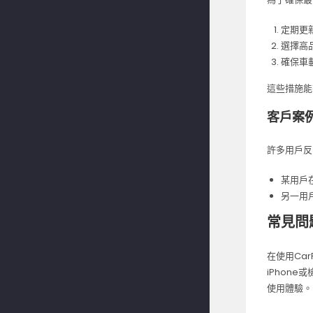
定期更
選擇高品
確保車
這些措施能
客戶案
許多用戶反
某用戶
另一用
常見問
在使用Ca
iPhon
使用體驗。