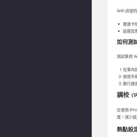
WiFi 訊
畫面卡
延遲反應
如何測試 
測試車用 
在車內連
使用手機
進行速
調校 iP
在使用 i
度，減少延
熱點設