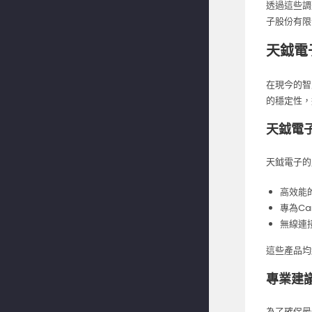
透過這些調
子股份有限
天鉞電
在現今的智
的穩定性，
天鉞電
天鉞電子的
高效能
專為Ca
無線連
這些產品均
專業建議以
為了確保最