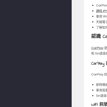
CarPl
調校 i
車用 W
天鉞電
了解如何
認識 Ca
CarPlay
是
和 Sir
CarPl
CarPla
即時導
車用投
Sir
WiFi 訊