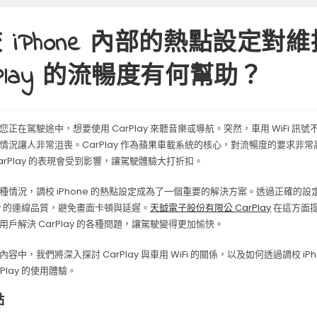
 iPhone 內部的熱點設定對維
rPlay 的流暢度有何幫助？
您正在駕駛途中，想要使用 CarPlay 來聽音樂或導航。突然，車用 WiFi 訊
情況讓人非常沮喪。CarPlay 作為蘋果車載系統的核心，對流暢度的要求非常高。
arPlay 的表現會受到影響，讓駕駛體驗大打折扣。
種情況，調校 iPhone 的熱點設定成為了一個重要的解決方案。透過正確的
lay 的連線品質，避免畫面卡頓與延遲。
天鉞電子股份有限公 CarPlay
在這方面提
用戶解決 CarPlay 的各種問題，讓駕駛變得更加愉快。
容中，我們將深入探討 CarPlay 與車用 WiFi 的關係，以及如何透過調校 iP
rPlay 的使用體驗。
點