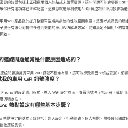
常見的錯誤包括未正確啟用個人熱點或未設置密碼。這些問題可能會導致CarPl
確保所有選項都已正確配置，這樣您就能順利使用Siri語音控制和車用投影功能
車用WiFi產品對於提升整體車載娛樂系統的性能至關重要。您應考慮產品的穩
子股份有限公司提供多種高效能的車用WiFi解決方案，能夠滿足不同用戶的需求，
極致。
lay 的連線問題通常是什麼原因造成的？
ay 的連線問題通常與車用 WiFi 訊號不穩定有關，這可能導致畫面卡頓或延遲，影
我的車用 WiFi 訊號強度？
 iPhone 的設定應用程式，進入 WiFi 設定頁面，查看信號強度指示器，或
度與穩定性。
Phone 熱點設定有哪些基本步驟？
hone 熱點設定的基本步驟包括：進入設定 > 行動網路 > 個人熱點，然後確保開
優化連線品質。