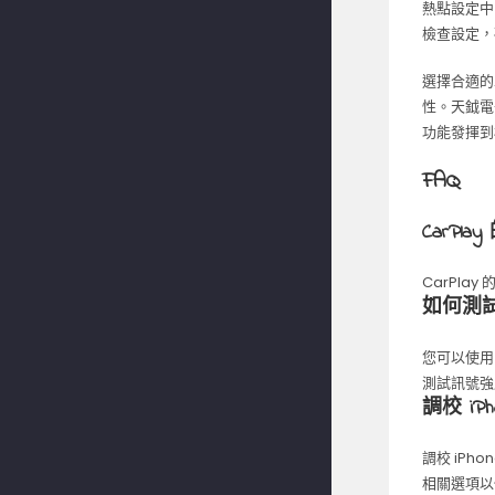
熱點設定中
檢查設定，
選擇合適的
性。天鉞電
功能發揮到
FAQ
CarP
CarPl
如何測試
您可以使用
測試訊號強
調校 i
調校 iP
相關選項以