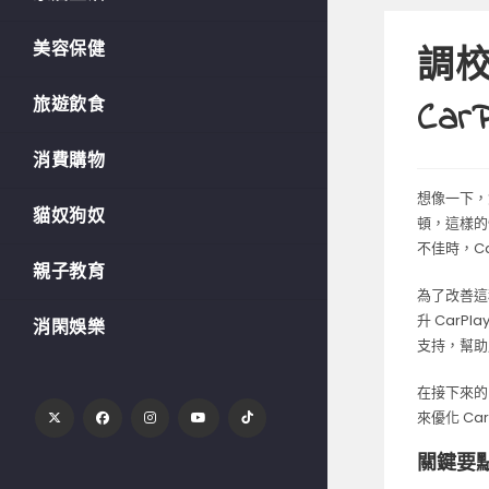
美容保健
調校
旅遊飲食
Ca
消費購物
想像一下，
貓奴狗奴
頓，這樣的
不佳時，C
親子教育
為了改善這
升 CarP
消閑娛樂
支持，幫助
在接下來的內
來優化 Ca
關鍵要