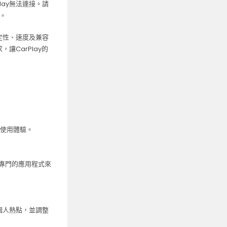
ay無法連接。請
。
定性、速度及兼容
讓CarPlay的
響使用體驗。
使用專門的應用程式來
啟個人熱點，並調整