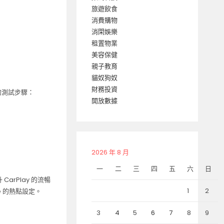
旅遊飲食
消費購物
消閑娛樂
租置物業
美容保健
親子教育
貓奴狗奴
財務投資
單的測試步驟：
開放數據
2026 年 8 月
一
二
三
四
五
六
日
arPlay 的流暢
1
2
 的熱點設定。
3
4
5
6
7
8
9