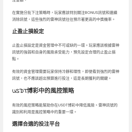
在實施分批下注策略時，玩家應該特別關注BONUS訊號和連續
消除訊號，這些強烈的雷神訊號往往預示著更高的中獎機率。
止盈止損設定
止盈止損設定是資金管理中不可或缺的一環。玩家應該根據雷神
訊號的強弱和自身的風險承受能力，預先設定合理的止盈止損
點。
有效的資金管理需要玩家保持冷靜和理性，即使看到強烈的雷神
訊號，也不應該超出預算進行投注，這是長期獲利的關鍵。
USDT博彩中的風控策略
有效的風控策略能幫助你在USDT博彩中降低風險。雷神訊號的
識別和利用是風控策略中的重要一環。
選擇合適的投注平台