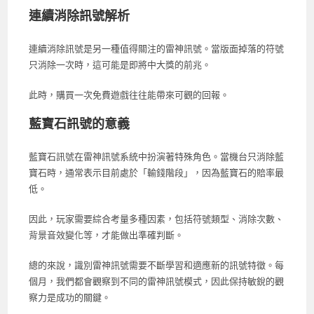
連續消除訊號解析
連續消除訊號是另一種值得關注的雷神訊號。當版面掉落的符號
只消除一次時，這可能是即將中大獎的前兆。
此時，購買一次免費遊戲往往能帶來可觀的回報。
藍寶石訊號的意義
藍寶石訊號在雷神訊號系統中扮演著特殊角色。當機台只消除藍
寶石時，通常表示目前處於「輸錢階段」，因為藍寶石的賠率最
低。
因此，玩家需要綜合考量多種因素，包括符號類型、消除次數、
背景音效變化等，才能做出準確判斷。
總的來說，識別雷神訊號需要不斷學習和適應新的訊號特徵。每
個月，我們都會觀察到不同的雷神訊號模式，因此保持敏銳的觀
察力是成功的關鍵。