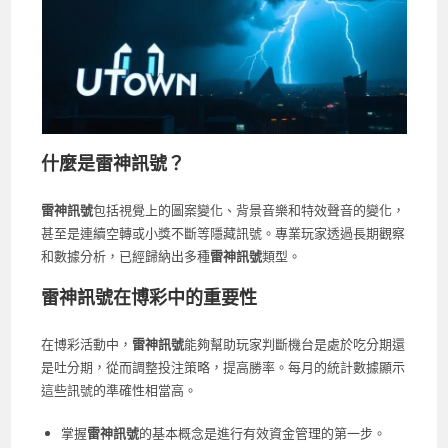
什麼是雷神訊號？
雷神訊號
包括視覺上的圖案變化、背景音樂和特效聲音的變化，
甚至是連續空轉或小獎不斷等隱藏訊號。專業玩家透過長期觀察
和數據分析，已經歸納出多種
雷神訊號
類型。
雷神訊號在博彩中的重要性
在博彩活動中，
雷神訊號
能夠幫助玩家判斷機台是處於吃分期還
是吐分期，從而調整投注策略，提高勝率。每月的統計數據顯示
這些訊號的準確性相當高。
掌握
雷神訊號
的基本概念是進行有效資金管理的第一步。