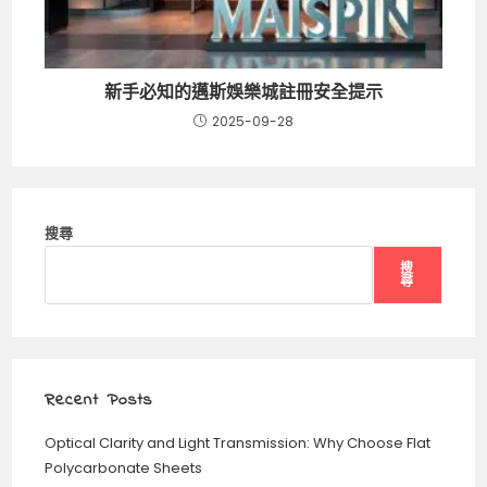
新手必知的邁斯娛樂城註冊安全提示
2025-09-28
搜尋
搜
尋
Recent Posts
Optical Clarity and Light Transmission: Why Choose Flat
Polycarbonate Sheets