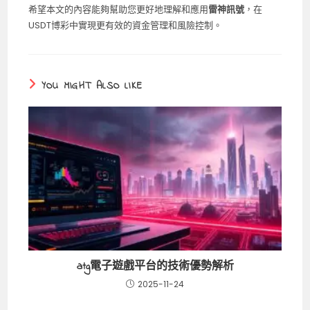
希望本文的內容能夠幫助您更好地理解和應用
雷神訊號
，在
USDT博彩中實現更有效的資金管理和風險控制。
YOU MIGHT ALSO LIKE
atg電子遊戲平台的技術優勢解析
2025-11-24