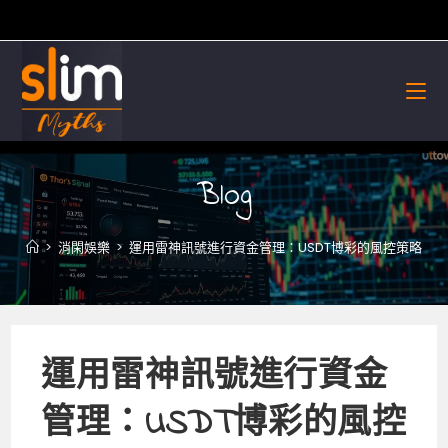
Skip
to
content
Blog
>
消閑娛樂
>
運用雷神訊號進行資金管理：USDT博彩的風控策略
運用雷神訊號進行資金
管理：USDT博彩的風控