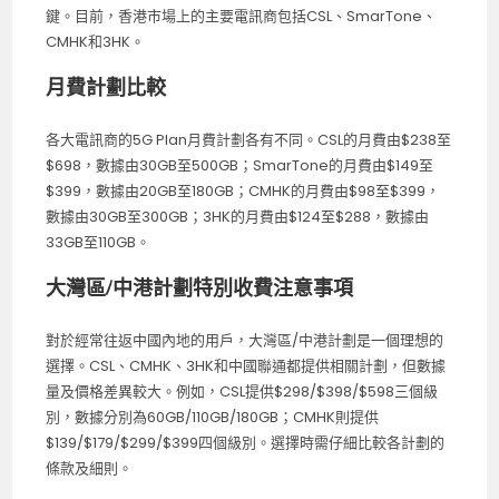
鍵。目前，香港市場上的主要電訊商包括CSL、SmarTone、
CMHK和3HK。
月費計劃比較
各大電訊商的5G Plan月費計劃各有不同。CSL的月費由$238至
$698，數據由30GB至500GB；SmarTone的月費由$149至
$399，數據由20GB至180GB；CMHK的月費由$98至$399，
數據由30GB至300GB；3HK的月費由$124至$288，數據由
33GB至110GB。
大灣區/中港計劃特別收費注意事項
對於經常往返中國內地的用戶，大灣區/中港計劃是一個理想的
選擇。CSL、CMHK、3HK和中國聯通都提供相關計劃，但數據
量及價格差異較大。例如，CSL提供$298/$398/$598三個級
別，數據分別為60GB/110GB/180GB；CMHK則提供
$139/$179/$299/$399四個級別。選擇時需仔細比較各計劃的
條款及細則。