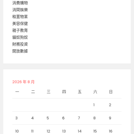
消費購物
消閑娛樂
租置物業
美容保健
親子教育
貓奴狗奴
財務投資
開放數據
2026 年 8 月
一
二
三
四
五
六
日
1
2
3
4
5
6
7
8
9
10
11
12
13
14
15
16