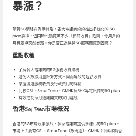
暴漲？
隨著5G網絡在香港普及，各大電訊商紛紛推出多樣化的
5G
plan
選擇，但同時也隱藏著不少「超額收費」陷阱，令用戶的
月費賬單突然暴漲。你是否正為選擇5G服務而感到困惑？
重點收穫
了解各大電訊商的5G服務收費結構
避免因數據用量計算方式不同而導致的超額收費
掌握漫遊服務收費及行政費用的詳情
比較CSL、SmarTone、CMHK及3HK等電訊商的5G plan
有效控制每月通訊開支的實用建議
香港5G Plan市場概況
香港的5G市場競爭激烈，多家電訊商提供多樣化的5G plan。
市場上主要有CSL、SmarTone (數碼通)、CMHK (中國移動香