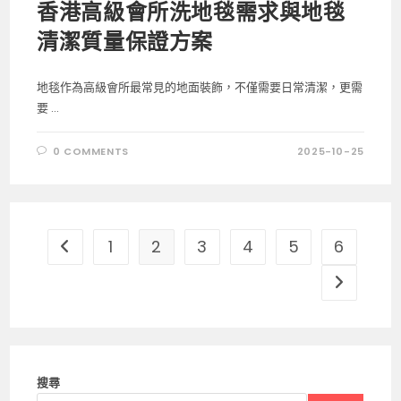
香港高級會所洗地毯需求與地毯
清潔質量保證方案
地毯作為高級會所最常見的地面裝飾，不僅需要日常清潔，更需
要 ...
0 COMMENTS
2025-10-25
1
2
3
4
5
6
Go to the previous page
Go to the
搜尋