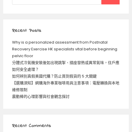
Recent Posts
Why is a personalized assessment from Postnatal
Recovery Exercise HK specialists vital before beginning
pelvic floor
分體式冷氣機安裝後如出現跳掣、插座發熱或異常氣味，住戶應
如何安全處理？
如何辨別真假美國代購？防止買到假貨的 5 大關鍵
【選購須知】網購海外專業咖啡用具注意事項：電壓轉換與本地
維修限制
震動棒的心理影響與社會觀念探討
Recent Comments