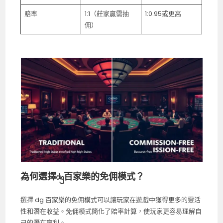
賠率
1:1（莊家贏需抽
1:0.95或更高
佣）
為何選擇dg百家樂的免佣模式？
選擇 dg 百家樂的免佣模式可以讓玩家在遊戲中獲得更多的靈活
性和潛在收益。免佣模式簡化了賠率計算，使玩家更容易理解自
己的潛在贏利。