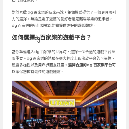
對於喜歡 dg 百家樂的玩家來說，免佣模式提供了一個更具吸引
力的選擇。無論是電子遊藝的愛好者還是賭場娛樂的追求者，
dg 百家樂的免佣模式都能夠提供更好的遊戲體驗。
如何選擇dg百家樂的遊戲平台？
當你準備進入dg 百家樂的世界時，選擇一個合適的遊戲平台至
關重要。dg 百家樂的體驗在很大程度上取決於平台的可靠性、
遊戲多樣性以及用戶界面友好度。
選擇合適的dg 百家樂平台
可
以確保您擁有最佳的遊戲體驗。