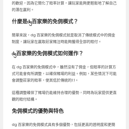
的歡迎，因為它簡化了賠率計算，讓玩家能夠更輕鬆地了解自己
的潛在贏利。
什麼是dg百家樂的免佣模式？
簡單來說，dg 百家樂的免佣模式就是取消了傳統模式中的佣金
制度，讓玩家在贏取莊家賭注時能夠獲得全部的賠付。
dg百家樂的免佣模式如何運作？
在 dg 百家樂的免佣模式中，雖然沒有了佣金，但賠率的計算方
式可能會有所調整，以確保賭場的利益。例如，某些情況下可能
會調整莊家的賠率，使其低於傳統的1:1。
這種調整確保了賭場仍能維持合理的優勢，同時為玩家提供更直
觀的賠付結構。
免佣模式的優勢與特色
dg 百家樂的免佣模式具有多個優勢，包括更高的透明度和更簡