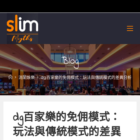
Skip
to
content
Blog
>
消閑娛樂
>
dg百家樂的免佣模式：玩法與傳統模式的差異分析
dg百家樂的免佣模式：
玩法與傳統模式的差異