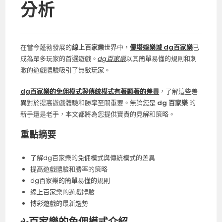
分析
在當今蓬勃發展的
線上百家樂
世界中，
優塔娛樂城 dg百家樂
已
成為眾多玩家的首選遊戲。
dg百家樂
以其簡單易懂的規則和刺
激的遊戲體驗吸引了無數玩家。
dg百家樂的免佣模式與傳統模式有著顯著的差異
，了解這些差
異對於提高遊戲體驗和勝率至關重要。無論您是
dg 百家樂
的
新手還是老手，本文都將為您提供寶貴的見解和策略。
重點摘要
了解dg百家樂的免佣模式與傳統模式的差異
提高遊戲體驗和勝率的策略
dg百家樂的簡單易懂的規則
線上百家樂的遊戲體驗
博彩遊戲的最新趨勢