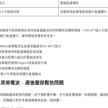
℃熱力
重塑肌膚彈性
個人化智能科技
自動檢測皮膚電阻並進行能量優化
oX 的無痛噴冷技術能夠在保持高能量輸出的同時確保治療舒適度。OSCA™個人化
進行能量優化，確保療程效果和安全性。
78MHz高頻電流在皮膚深層產生55-65℃熱力
熱原理使得熱能層傳遞至真皮層
原蛋白和彈力蛋白的重組及新生
導電性使得OligioX成為高效方案
冷技術確保治療舒適度
A™個人化智能科技優化能量輸出
io X 原美電波 – 產後腹部鬆弛問題
常面臨腹部鬆弛的問題，這不僅影響外觀，也可能影響健康。妊娠期間，腹部
，這種變化對許多產後媽媽來說是一個挑戰。