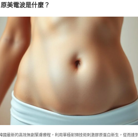
io X 原美電波是什麼？
oX 是韓國最新的高效無創緊膚療程，利用單極射頻技術刺激膠原蛋白新生，從而達