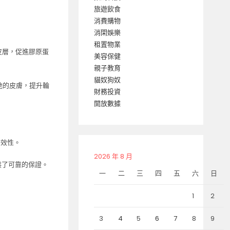
旅遊飲食
消費購物
消閑娛樂
租置物業
真皮層，促進膠原蛋
美容保健
親子教育
貓奴狗奴
弛的皮膚，提升輪
財務投資
開放數據
有效性。
2026 年 8 月
供了可靠的保證。
一
二
三
四
五
六
日
1
2
3
4
5
6
7
8
9