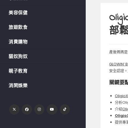
美容保健
Ol
旅遊飲食
部
消費購物
產後媽媽是
貓奴狗奴
GLOWIN’ B
親子教育
安全認證。
關鍵要
消閑娛樂
Oligi
分析Oli
介紹
Oli
Oligi
提供專