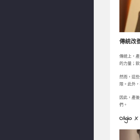
傳統改
傳統上，產
的力量；飲
然而，這些
限。此外，
因此，產後
們。
Olig