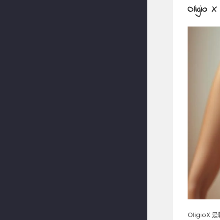
Olig
Oligi