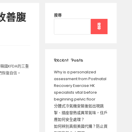
媽改善腹
搜尋
搜
尋
Recent Posts
韓國KFDA的三重
Why is a personalized
們恢復自信。
assessment from Postnatal
Recovery Exercise HK
specialists vital before
beginning pelvic floor
分體式冷氣機安裝後如出現跳
掣、插座發熱或異常氣味，住戶
應如何安全處理？
如何辨別真假美國代購？防止買