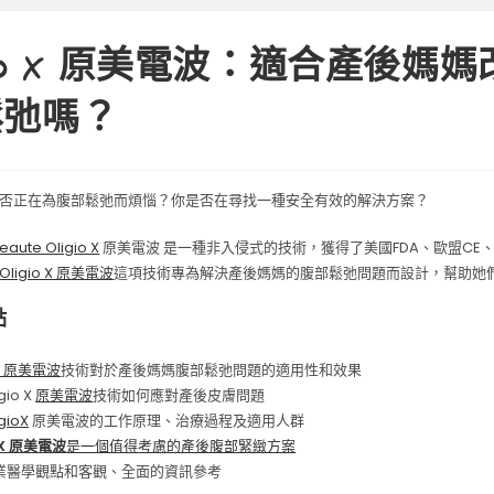
igio X 原美電波：適合產後媽
鬆弛嗎？
否正在為腹部鬆弛而煩惱？你是否在尋找一種安全有效的解決方案？
eaute Oligio X
原美電波 是一種非入侵式的技術，獲得了美國FDA、歐盟CE、
Oligio X 原美電波
這項技術專為解決產後媽媽的腹部鬆弛問題而設計，幫助她
點
oX 原美電波
技術對於產後媽媽腹部鬆弛問題的適用性和效果
gio X
原美電波
技術如何應對產後皮膚問題
gioX
原美電波的工作原理、治療過程及適用人群
oX 原美電波
是一個值得考慮的產後腹部緊緻方案
業醫學觀點和客觀、全面的資訊參考