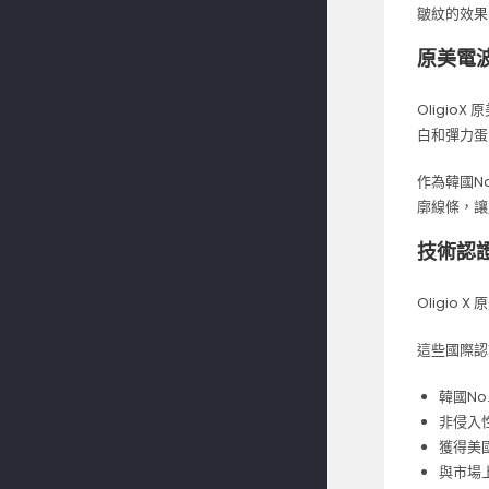
皺紋的效果
原美電
Oligi
白和彈力蛋
作為韓國N
廓線條，讓
技術認
Oligio
這些國際認
韓國N
非侵入
獲得美國
與市場