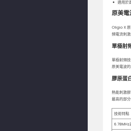
適用於
原美電
Oligi
頻電流刺激
單極射
單極射頻技
原美電波的
膠原蛋
熱能刺激膠
最高的部分
技術特點
6.78MH