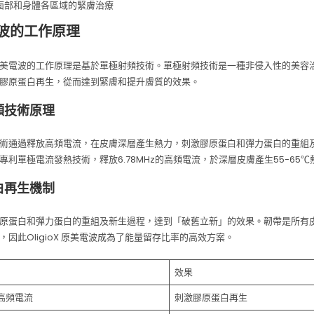
面部和身體各區域的緊膚治療
波的工作原理
o X 原美電波的工作原理是基於單極射頻技術。單極射頻技術是一種非侵入性的美
膠原蛋白再生，從而達到緊膚和提升膚質的效果。
頻技術原理
術通過釋放高頻電流，在皮膚深層產生熱力，刺激膠原蛋白和彈力蛋白的重組及新生
專利單極電流發熱技術，釋放6.78MHz的高頻電流，於深層皮膚產生55-65℃
白再生機制
原蛋白和彈力蛋白的重組及新生過程，達到「破舊立新」的效果。韌帶是所有
，因此OligioX 原美電波成為了能量留存比率的高效方案。
效果
z高頻電流
刺激膠原蛋白再生