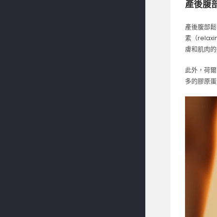
產後腹
產後腹部鬆
素（rel
膚和肌肉的
此外，荷爾
多的膠原蛋