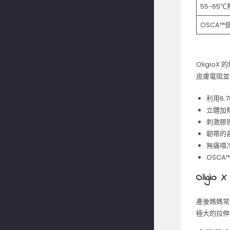
55-65
OSCA™
Oligi
皮膚電阻並
利用6.
立體加
刺激膠
韌帶的高
無痛噴
OSC
Olig
產後媽媽常
極大的拉伸