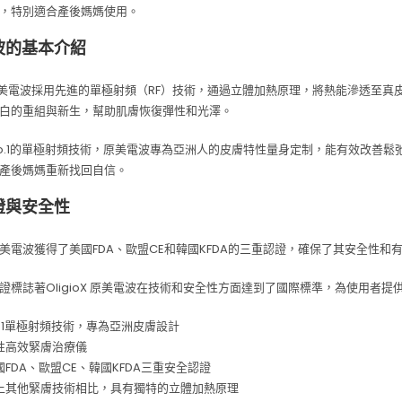
，特別適合產後媽媽使用。
波的基本介紹
oX 原美電波採用先進的單極射頻（RF）技術，通過立體加熱原理，將熱能滲透至
白的重組與新生，幫助肌膚恢復彈性和光澤。
o.1的單極射頻技術，原美電波專為亞洲人的皮膚特性量身定制，能有效改善鬆
產後媽媽重新找回自信。
證與安全性
 X 原美電波獲得了美國FDA、歐盟CE和韓國KFDA的三重認證，確保了其安全性和
證標誌著OligioX 原美電波在技術和安全性方面達到了國際標準，為使用者提
o.1單極射頻技術，專為亞洲皮膚設計
性高效緊膚治療儀
FDA、歐盟CE、韓國KFDA三重安全認證
上其他緊膚技術相比，具有獨特的立體加熱原理