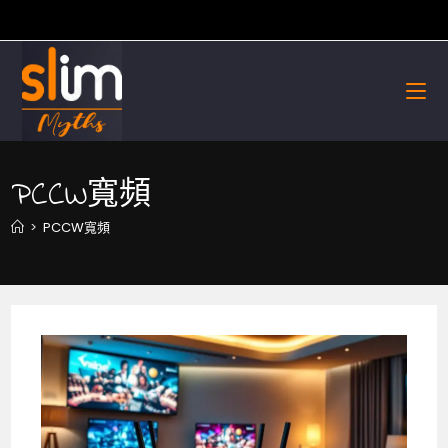
Skip
to
content
PCCW寬頻
>
PCCW寬頻